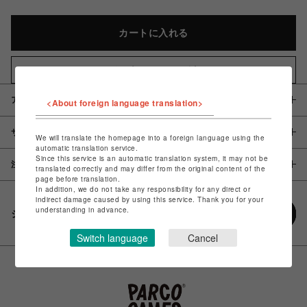
カートに入れる
お気に入りアイテムに追加
アイテム説明 / 素材
<About foreign language translation>
サイズ
We will translate the homepage into a foreign language using the
automatic translation service.
Since this service is an automatic translation system, it may not be
注意事項
translated correctly and may differ from the original content of the
page before translation.
In addition, we do not take any responsibility for any direct or
indirect damage caused by using this service. Thank you for your
understanding in advance.
シェアする
Switch language
Cancel