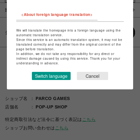
注意事項
<About foreign language translation>
We will translate the homepage into a foreign language using the
シェアする
automatic translation service.
Since this service is an automatic translation system, it may not be
translated correctly and may differ from the original content of the
page before translation.
In addition, we do not take any responsibility for any direct or
indirect damage caused by using this service. Thank you for your
understanding in advance.
Switch language
Cancel
ショップ名
PARCO GAMES
店舗名
POP-UP SHOP
特定商取引法など法令に基づく表記は
こちら
ショップお問い合わせは
こちら