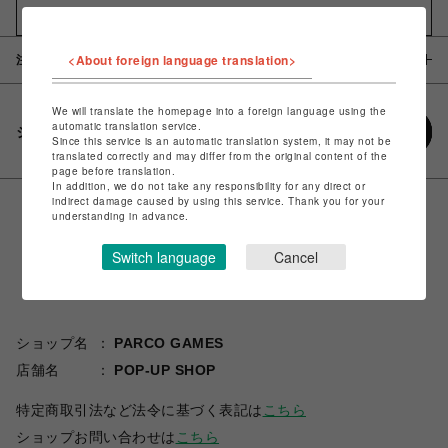
お気に入りアイテムに追加
<About foreign language translation>
注意事項
We will translate the homepage into a foreign language using the
automatic translation service.
シェアする
Since this service is an automatic translation system, it may not be
translated correctly and may differ from the original content of the
page before translation.
In addition, we do not take any responsibility for any direct or
indirect damage caused by using this service. Thank you for your
understanding in advance.
Switch language
Cancel
ショップ名
PARCO GAMES
店舗名
POP-UP SHOP
特定商取引法など法令に基づく表記は
こちら
ショップお問い合わせは
こちら