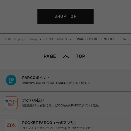
SHOP TOP
TOP
pop-up-shop
PARCO GAMES
【PARCO GAME CENTER】
…
Paintbrush Long Sleeve T-shirt ﾎﾜｲﾄ
PARCOポイント
全国のPARCOやONLINE PARCOで貯まる＆使える
ポケパル払い
初回登録＆お買物で最大1,500円分のPARCOポイント進呈
POCKET PARCO（公式アプリ）
コイン＆クーポンでPARCOでのお買い物がオトクに