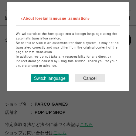
お気に入りアイテムに追加
<About foreign language translation>
注意事項
We will translate the homepage into a foreign language using the
automatic translation service.
シェアする
Since this service is an automatic translation system, it may not be
translated correctly and may differ from the original content of the
page before translation.
In addition, we do not take any responsibility for any direct or
indirect damage caused by using this service. Thank you for your
understanding in advance.
Switch language
Cancel
ショップ名
PARCO GAMES
店舗名
POP-UP SHOP
特定商取引法など法令に基づく表記は
こちら
ショップお問い合わせは
こちら