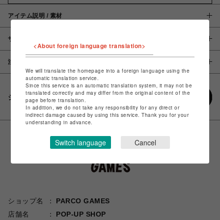
アイテム説明 / 素材
サイズ
<About foreign language translation>
注意事項
We will translate the homepage into a foreign language using the
automatic translation service.
Since this service is an automatic translation system, it may not be
translated correctly and may differ from the original content of the
シェアする
page before translation.
In addition, we do not take any responsibility for any direct or
indirect damage caused by using this service. Thank you for your
understanding in advance.
Switch language
Cancel
ショップ名
PARCO GAMES
店舗名
POP-UP SHOP