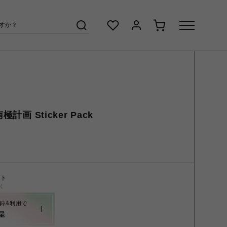
計画 Sticker Pack
ント
く
録&利用で
呈