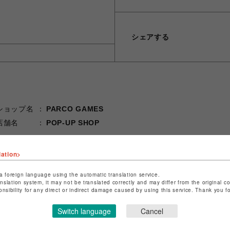
シェアする
ショップ名
PARCO GAMES
店舗名
POP-UP SHOP
特定商取引法など法令に基づく表記は
こちら
lation>
ショップお問い合わせは
こちら
a foreign language using the automatic translation service.
anslation system, it may not be translated correctly and may differ from the original c
onsibility for any direct or indirect damage caused by using this service. Thank you 
Switch language
Cancel