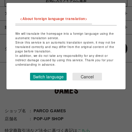
お気に入りアイテムに追加
アイテム説明 / 素材
<About foreign language translation>
注意事項
We will translate the homepage into a foreign language using the
automatic translation service.
Since this service is an automatic translation system, it may not be
translated correctly and may differ from the original content of the
シェアする
page before translation.
In addition, we do not take any responsibility for any direct or
indirect damage caused by using this service. Thank you for your
understanding in advance.
Switch language
Cancel
ショップ名
PARCO GAMES
店舗名
POP-UP SHOP
特定商取引法など法令に基づく表記は
こちら