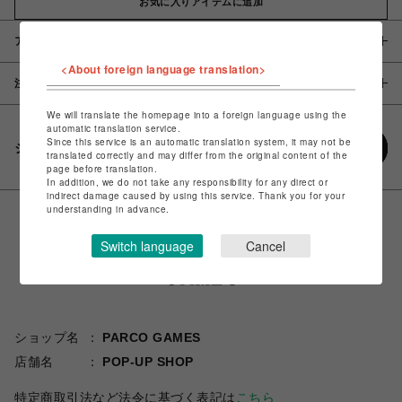
お気に入りアイテムに追加
アイテム説明 / 素材
<About foreign language translation>
注意事項
We will translate the homepage into a foreign language using the
automatic translation service.
Since this service is an automatic translation system, it may not be
シェアする
translated correctly and may differ from the original content of the
page before translation.
In addition, we do not take any responsibility for any direct or
indirect damage caused by using this service. Thank you for your
understanding in advance.
Switch language
Cancel
ショップ名
PARCO GAMES
店舗名
POP-UP SHOP
特定商取引法など法令に基づく表記は
こちら