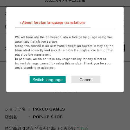
お気に入りアイテムに追加
アイテム説明 / 素材
<About foreign language translation>
注意事項
We will translate the homepage into a foreign language using the
automatic translation service.
Since this service is an automatic translation system, it may not be
シェアする
translated correctly and may differ from the original content of the
page before translation.
In addition, we do not take any responsibility for any direct or
indirect damage caused by using this service. Thank you for your
understanding in advance.
Switch language
Cancel
ショップ名
PARCO GAMES
店舗名
POP-UP SHOP
特定商取引法など法令に基づく表記は
こちら