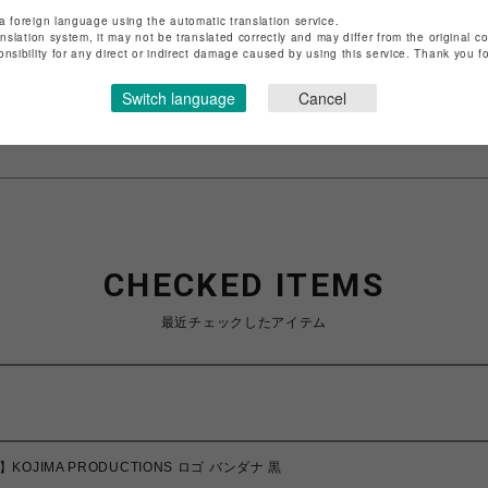
ショップ名
PARCO GAMES
a foreign language using the automatic translation service.
anslation system, it may not be translated correctly and may differ from the original c
店舗名
POP-UP SHOP
onsibility for any direct or indirect damage caused by using this service. Thank you 
特定商取引法など法令に基づく表記は
こちら
Switch language
Cancel
ショップお問い合わせは
こちら
CHECKED ITEMS
最近チェックしたアイテム
】KOJIMA PRODUCTIONS ロゴ バンダナ 黒