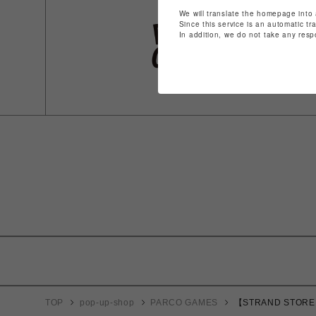
We will translate the homepage into 
Since this service is an automatic tr
In addition, we do not take any resp
TOP
pop-up-shop
PARCO GAMES
【STRAND STORE