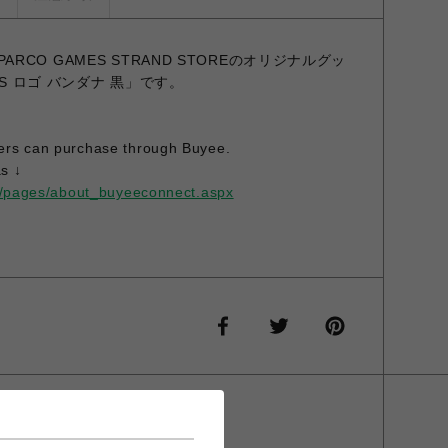
 × PARCO GAMES STRAND STOREのオリジナルグッ
ONS ロゴ バンダナ 黒」です。
ers can purchase through Buyee.
s ↓
op/pages/about_buyeeconnect.aspx