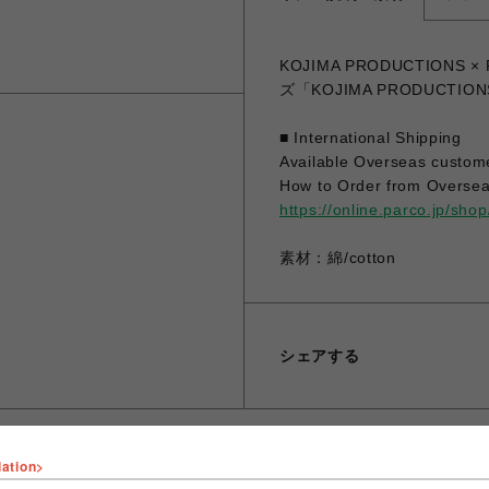
KOJIMA PRODUCTIONS
ズ「KOJIMA PRODUCTI
■ International Shipping
Available Overseas custom
How to Order from Oversea
https://online.parco.jp/sh
素材：綿/cotton
シェアする
lation>