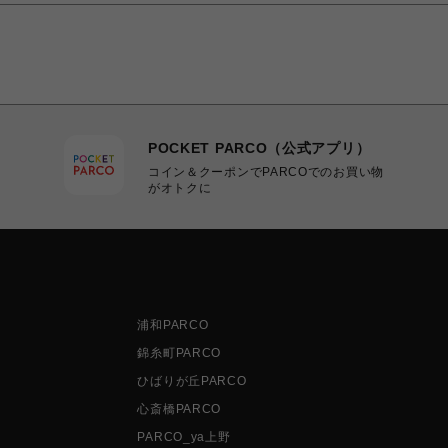
POCKET PARCO（公式アプリ）
コイン＆クーポンでPARCOでのお買い物
がオトクに
浦和PARCO
錦糸町PARCO
ひばりが丘PARCO
心斎橋PARCO
PARCO_ya上野