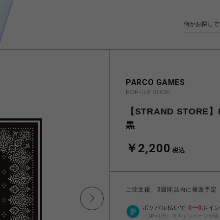
PARCO GAMES
POP-UP SHOP
【STRAND STORE】
黒
￥2,200
税込
ご注文後、3週間以内に発送予定
ポケパル払いで
0
〜
0
ポイ
（1P=1円）※キャンペーン分除