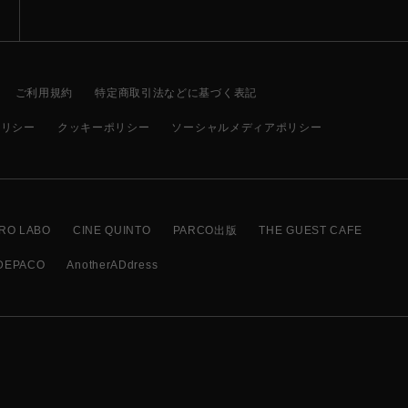
ご利用規約
特定商取引法などに基づく表記
ポリシー
クッキーポリシー
ソーシャルメディアポリシー
RO LABO
CINE QUINTO
PARCO出版
THE GUEST CAFE
DEPACO
AnotherADdress