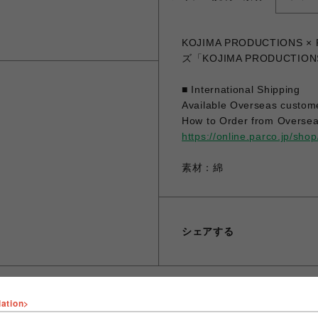
KOJIMA PRODUCTIONS
ズ「KOJIMA PRODUCTI
■ International Shipping
Available Overseas custom
How to Order from Oversea
https://online.parco.jp/sh
素材：綿
シェアする
lation>