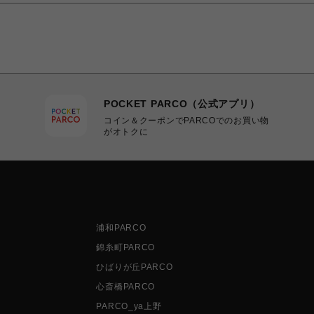
POCKET PARCO（公式アプリ）
コイン＆クーポンでPARCOでのお買い物
がオトクに
浦和PARCO
錦糸町PARCO
ひばりが丘PARCO
心斎橋PARCO
PARCO_ya上野