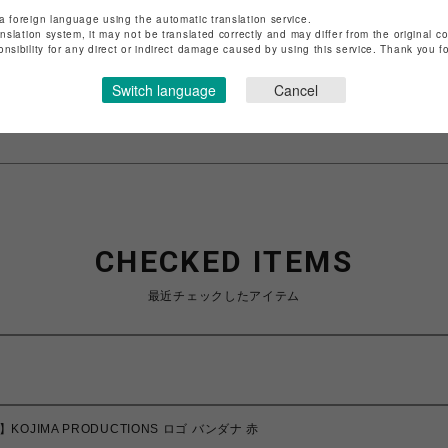
ショップ名
PARCO GAMES
a foreign language using the automatic translation service.
anslation system, it may not be translated correctly and may differ from the original c
店舗名
POP-UP SHOP
onsibility for any direct or indirect damage caused by using this service. Thank you 
特定商取引法など法令に基づく表記は
こちら
Switch language
Cancel
ショップお問い合わせは
こちら
CHECKED ITEMS
最近チェックしたアイテム
】KOJIMA PRODUCTIONS ロゴ バンダナ 赤