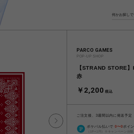
PARCO GAMES
POP-UP SHOP
【STRAND STORE】
赤
￥2,200
税込
ご注文後、3週間以内に発送予定
ポケパル払いで
0
〜
0
ポイ
（1P=1円）※キャンペーン分除