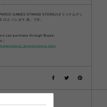
 × PARCO GAMES STRAND STOREのオリジナルグッ
ONS ロゴ バンダナ 赤」です。
ers can purchase through Buyee.
s ↓
op/pages/about_buyeeconnect.aspx