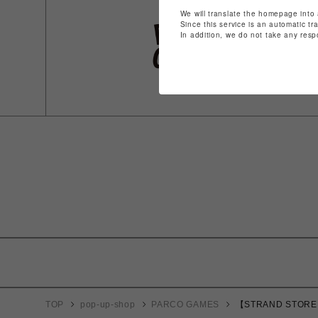
We will translate the homepage into 
Since this service is an automatic tr
In addition, we do not take any resp
TOP
pop-up-shop
PARCO GAMES
【STRAND STORE