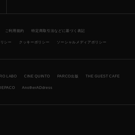
ご利用規約
特定商取引法などに基づく表記
ポリシー
クッキーポリシー
ソーシャルメディアポリシー
RO LABO
CINE QUINTO
PARCO出版
THE GUEST CAFE
DEPACO
AnotherADdress