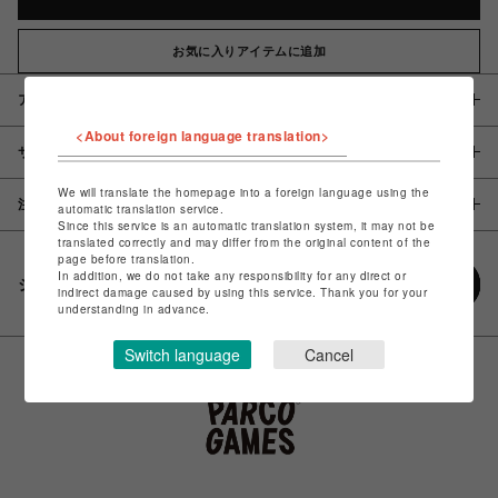
お気に入りアイテムに追加
アイテム説明 / 素材
<About foreign language translation>
サイズ
We will translate the homepage into a foreign language using the
注意事項
automatic translation service.
Since this service is an automatic translation system, it may not be
translated correctly and may differ from the original content of the
page before translation.
In addition, we do not take any responsibility for any direct or
シェアする
indirect damage caused by using this service. Thank you for your
understanding in advance.
Switch language
Cancel