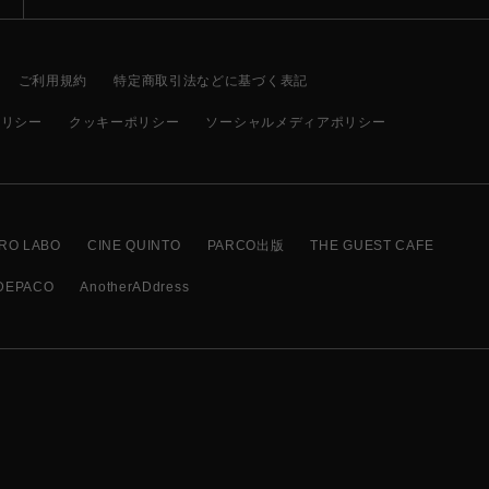
ご利用規約
特定商取引法などに基づく表記
ポリシー
クッキーポリシー
ソーシャルメディアポリシー
RO LABO
CINE QUINTO
PARCO出版
THE GUEST CAFE
DEPACO
AnotherADdress