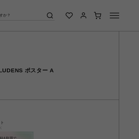
LUDENS ポスター A
ント
く
録&利用で