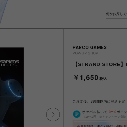
PARCO GAMES
POP-UP SHOP
【STRAND STORE】
￥1,650
税込
ご注文後、3週間以内に発送予定
ポケパル払いで
0
〜
0
ポイ
（1P=1円）※キャンペーン分除
会員登録後、ポケパル払い初回登