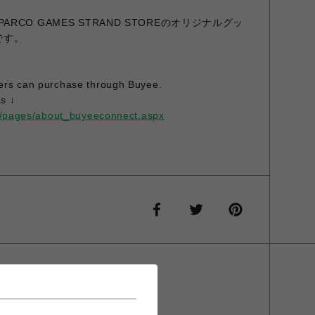
 × PARCO GAMES STRAND STOREのオリジナルグッ
です。
ers can purchase through Buyee.
s ↓
op/pages/about_buyeeconnect.aspx