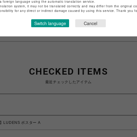
a foreign language using the automatic translation service.
店舗名
POP-UP SHOP
anslation system, it may not be translated correctly and may differ from the original c
onsibility for any direct or indirect damage caused by using this service. Thank you 
特定商取引法など法令に基づく表記は
こちら
Switch language
Cancel
ショップお問い合わせは
こちら
CHECKED ITEMS
最近チェックしたアイテム
E】LUDENS ポスター A