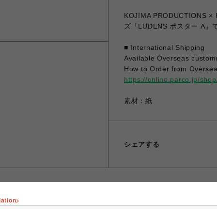
KOJIMA PRODUCTIONS
ズ「LUDENS ポスター A」
■ International Shipping
Available Overseas custom
How to Order from Oversea
https://online.parco.jp/sh
素材：紙
シェアする
lation>
ショップ名
PARCO GAMES