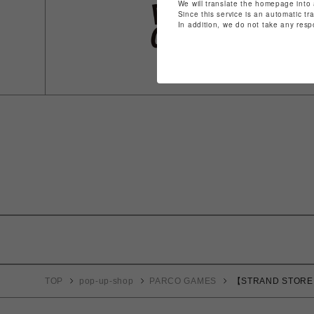
We will translate the homepage into 
Since this service is an automatic tr
In addition, we do not take any resp
TOP
pop-up-shop
PARCO GAMES
【STRAND STOR