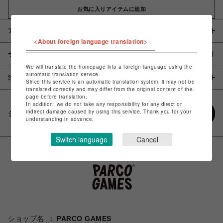
お気に入りアイテムに追加
アイテム説明 / 素材
<About foreign language translation>
サイズ
We will translate the homepage into a foreign language using the
automatic translation service.
注意事項
Since this service is an automatic translation system, it may not be
translated correctly and may differ from the original content of the
page before translation.
In addition, we do not take any responsibility for any direct or
indirect damage caused by using this service. Thank you for your
シェアする
understanding in advance.
Switch language
Cancel
ショップ名
PARCO GAMES