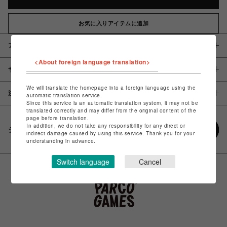
お気に入りアイテムに追加
アイテム説明 / 素材
<About foreign language translation>
サイズ
We will translate the homepage into a foreign language using the
注意事項
automatic translation service.
Since this service is an automatic translation system, it may not be
translated correctly and may differ from the original content of the
page before translation.
In addition, we do not take any responsibility for any direct or
シェアする
indirect damage caused by using this service. Thank you for your
understanding in advance.
Switch language
Cancel