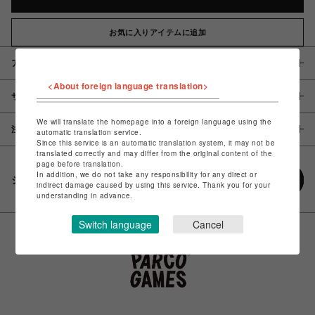
お気に入りアイテムに追加
アイテム説明 / 素材
<About foreign language translation>
サイズ
We will translate the homepage into a foreign language using the
注意事項
automatic translation service.
Since this service is an automatic translation system, it may not be
translated correctly and may differ from the original content of the
page before translation.
In addition, we do not take any responsibility for any direct or
シェアする
indirect damage caused by using this service. Thank you for your
understanding in advance.
Switch language
Cancel