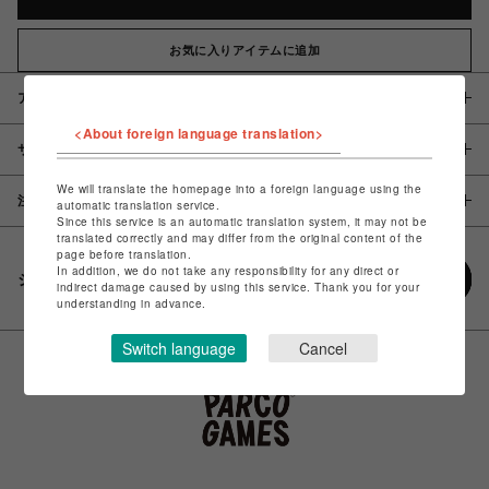
お気に入りアイテムに追加
アイテム説明 / 素材
<About foreign language translation>
サイズ
We will translate the homepage into a foreign language using the
注意事項
automatic translation service.
Since this service is an automatic translation system, it may not be
translated correctly and may differ from the original content of the
page before translation.
In addition, we do not take any responsibility for any direct or
シェアする
indirect damage caused by using this service. Thank you for your
understanding in advance.
Switch language
Cancel