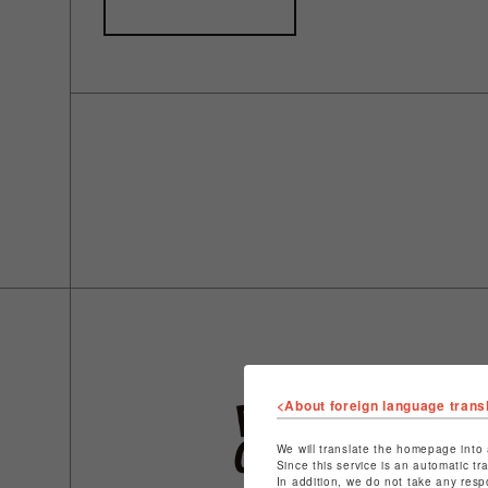
<About foreign language trans
We will translate the homepage into 
Since this service is an automatic tr
In addition, we do not take any resp