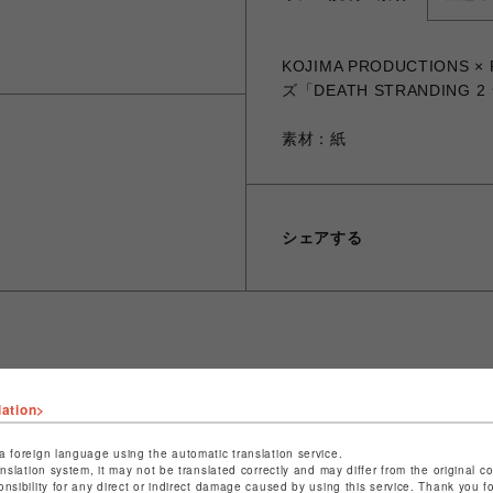
KOJIMA PRODUCTIONS
ズ「DEATH STRANDING
素材：紙
シェアする
ショップ名
PARCO GAMES
lation>
店舗名
POP-UP SHOP
a foreign language using the automatic translation service.
特定商取引法など法令に基づく表記は
こちら
anslation system, it may not be translated correctly and may differ from the original c
onsibility for any direct or indirect damage caused by using this service. Thank you 