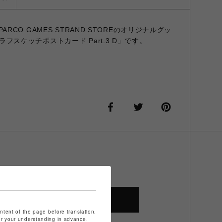
 × PARCO GAMES STRAND STOREのオリジナルグッ
 2 ラフスケッチポストカード Part.3 D」です。
SHOP TOP
ontent of the page before translation.
for your understanding in advance.