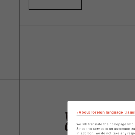
<About foreign language trans
We will translate the homepage into 
Since this service is an automatic tr
In addition, we do not take any resp