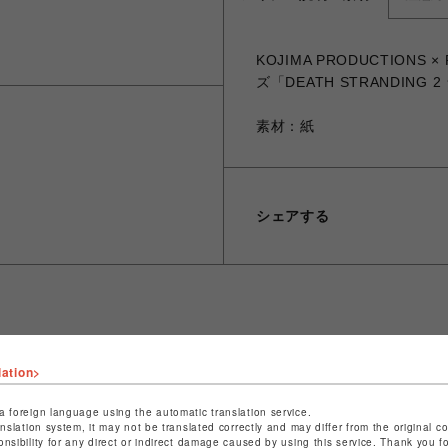
KOJIMA PRODUCTIONS
ズ「DEATH STRANDING
素材：紙
シェアする
ショップ名
PARCO GAMES
lation>
店舗名
POP-UP SHOP
a foreign language using the automatic translation service.
特定商取引法など法令に基づく表記は
こちら
anslation system, it may not be translated correctly and may differ from the original c
onsibility for any direct or indirect damage caused by using this service. Thank you 