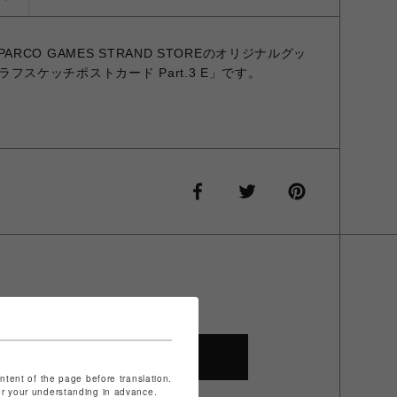
 × PARCO GAMES STRAND STOREのオリジナルグッ
 2 ラフスケッチポストカード Part.3 E」です。
SHOP TOP
ontent of the page before translation.
for your understanding in advance.