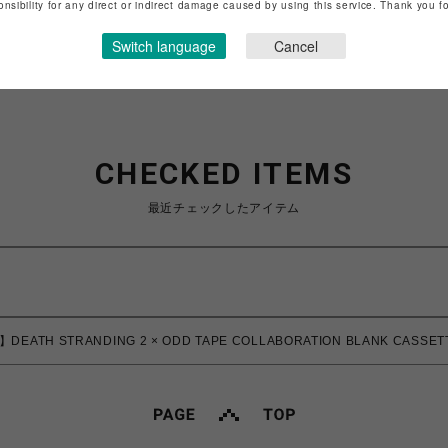
onsibility for any direct or indirect damage caused by using this service. Thank you 
ショップお問い合わせは
こちら
Switch language
Cancel
CHECKED ITEMS
最近チェックしたアイテム
DEATH STRANDING 2 × ODD TAPE COLLABORATION BLANK CASSE