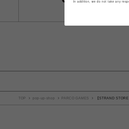
In addition, we do not take any resp
TOP
pop-up-shop
PARCO GAMES
【STRAND STORE】