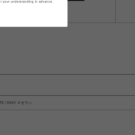
for your understanding in advance.
TTE / DHV マゼラン