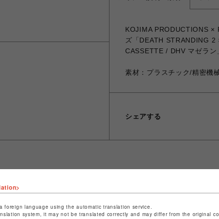
KOJIMA PRODUCTIONS
ズ「DEATH STRANDING 2 
CASSETTE / DHV マゼ
素材：プラスチック/精密機
シェアする
ショップ名
PARCO GAMES
lation>
店舗名
POP-UP SHOP
a foreign language using the automatic translation service.
anslation system, it may not be translated correctly and may differ from the original c
特定商取引法など法令に基づく表記は
こちら