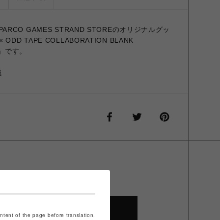
 × PARCO GAMES STRAND STOREのオリジナルグッ
× ODD TAPE COLLABORATION BLANK
ラン」です。
械
SHOP TOP
ontent of the page before translation.