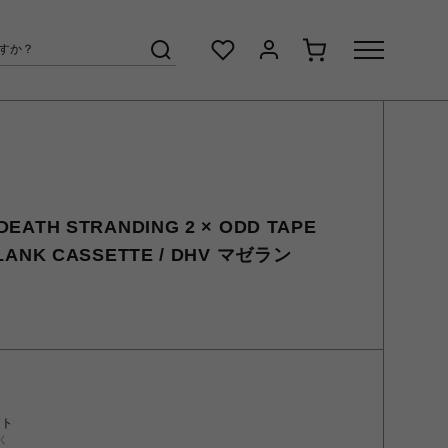
EATH STRANDING 2 × ODD TAPE
LANK CASSETTE / DHV マゼラン
ント
く