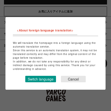
お気に入りアイテムに追加
アイテム説明 / 素材
<About foreign language translation>
サイズ
We will translate the homepage into a foreign language using the
注意事項
automatic translation service.
Since this service is an automatic translation system, it may not be
translated correctly and may differ from the original content of the
page before translation.
In addition, we do not take any responsibility for any direct or
シェアする
indirect damage caused by using this service. Thank you for your
understanding in advance.
Switch language
Cancel