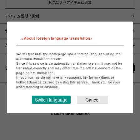
お気に入りアイテムに追加
アイテム説明 / 素材
サイズ
<About foreign language translation>
注意事項
We will translate the homepage into a foreign language using the
automatic translation service.
Since this service is an automatic translation system, it may not be
シェアする
translated correctly and may differ from the original content of the
page before translation.
In addition, we do not take any responsibility for any direct or
indirect damage caused by using this service. Thank you for your
understanding in advance.
Switch language
Cancel