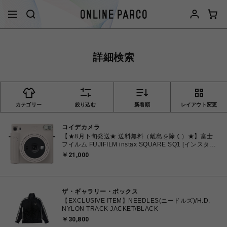
詳細検索
カテゴリー
絞り込む
新着順
レイアウト変更
コイデカメラ
【★8月下旬発送★ 送料無料（離島を除く）★】富士
フイルム FUJIFILM instax SQUARE SQ1 [インスタン
トカメラ チェキスクエア チョークホワイト
￥21,000
ザ・ギャラリー・ボックス
【EXCLUSIVE ITEM】NEEDLES(ニードルズ)/H.D.
NYLON TRACK JACKET/BLACK
￥30,800