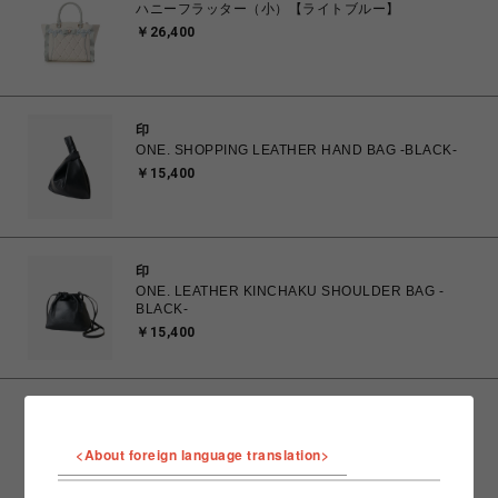
ハニーフラッター（小）【ライトブルー】
￥26,400
印
ONE. SHOPPING LEATHER HAND BAG -BLACK-
￥15,400
印
ONE. LEATHER KINCHAKU SHOULDER BAG -
BLACK-
￥15,400
FURFUR
Plax アメスリカップインタンク
<About foreign language translation>
￥9,900