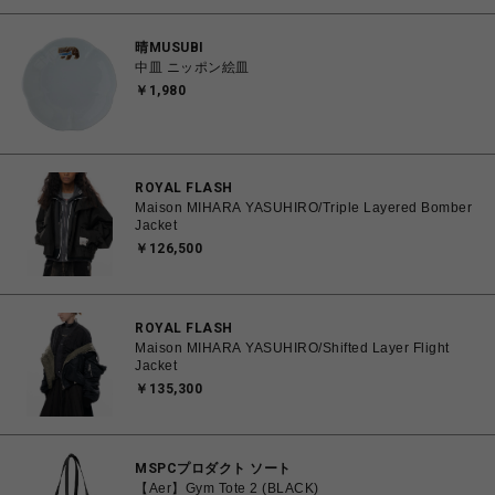
晴MUSUBI
中皿 ニッポン絵皿
￥1,980
ROYAL FLASH
Maison MIHARA YASUHIRO/Triple Layered Bomber
Jacket
￥126,500
ROYAL FLASH
Maison MIHARA YASUHIRO/Shifted Layer Flight
Jacket
￥135,300
MSPCプロダクト ソート
【Aer】Gym Tote 2 (BLACK)