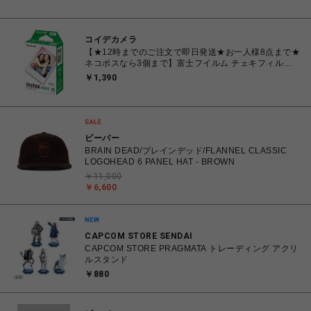
コイデカメラ
【★12時までのご注文で即日発送★お一人様8点まで★
ネコポスなら3個まで】富士フイルム チェキフィル
ム FUJIFILM INSTAX MINI JP1 [ チェキ instax mini
￥1,390
専用フィルム 白(無地)フレーム 10枚入り 1パック]
ビーバー
BRAIN DEAD/ブレインデッド/FLANNEL CLASSIC
LOGOHEAD 6 PANEL HAT - BROWN
￥11,000
￥6,600
CAPCOM STORE SENDAI
CAPCOM STORE PRAGMATA トレーディング アクリ
ルスタンド
￥880