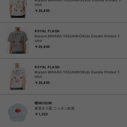
Maison MIHARA YASUHIRO/Leon Doodle Printed T-
shirt
￥26,400
ROYAL FLASH
Maison MIHARA YASUHIRO/Kids Doodle Printed T-
shirt
￥26,400
ROYAL FLASH
Maison MIHARA YASUHIRO/Kids Doodle Printed T-
shirt
￥26,400
晴MUSUBI
箸置き小皿 ニッポン絵皿
￥1,320