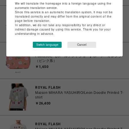
We will translate the homepage into a foreign language using the
automatic translation service.
Since this service is an automatic translation system, it may not be
リュテス
translated correctly and may differ from the original content of the
Paul&JOE 【ポールアンドジョー】ポーチ ブルー
page before translation.
In addition, we do not take any responsibility for any direct or
￥1,650
indirect damage caused by using this service. Thank you for your
understanding in advance.
Switch language
Cancel
リュテス
Paul&JOE 【ポールアンドジョー】ポーチ オレンジ
（ピンク系）
￥1,650
ROYAL FLASH
Maison MIHARA YASUHIRO/Leon Doodle Printed T-
shirt
￥26,400
ROYAL FLASH