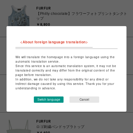
FURFUR
【Philly chocolate】フラワーフォトプリントタンクト
ップ
￥8,800
<About foreign language translation>
FURFUR
クロシェフラワービスチェ
We will translate the homepage into a foreign language using the
￥17,600
automatic translation service.
Since this service is an automatic translation system, it may not be
translated correctly and may differ from the original content of the
page before translation.
In addition, we do not take any responsibility for any direct or
indirect damage caused by using this service. Thank you for your
FURFUR
understanding in advance.
ガーターデザインタンクトップ
￥8,800
Switch language
Cancel
FURFUR
ロゴ刺繍バンドゥブラトップ