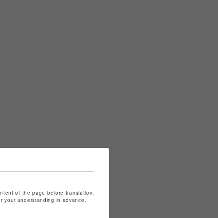
ontent of the page before translation.
for your understanding in advance.