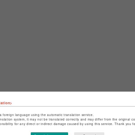
lation>
a foreign language using the automatic translation service.
anslation system, it may not be translated correctly and may differ from the original c
CHECKED ITEMS
onsibility for any direct or indirect damage caused by using this service. Thank you 