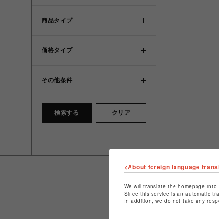
商品タイプ
価格タイプ
その他条件
検索する
クリア
<About foreign language trans
We will translate the homepage into 
Since this service is an automatic tr
In addition, we do not take any resp