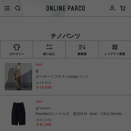
チノパンツ
カテゴリー
絞り込む
新着順
レイアウト変更
Q
ボーダーリブサスペ2wayパンツ
￥19,910
￥15,928
ビーバー
Needles/ニードルズ 別注H.D. Jean - 12oz Denim
￥51,700
￥41,360