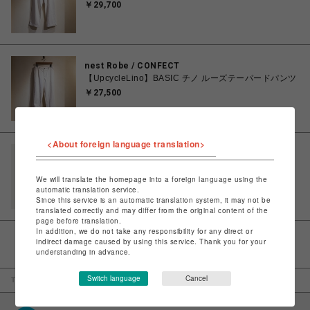
￥29,700
nest Robe / CONFECT
【UpcycleLino】BASIC チノ ルーズテーパードパンツ
￥27,500
<About foreign language translation>
ビーバー
GRAMICCI/グラミチ/G-SHORT PIGMENT DYE
G4SM-P123
We will translate the homepage into a foreign language using the
automatic translation service.
￥8,800
Since this service is an automatic translation system, it may not be
translated correctly and may differ from the original content of the
page before translation.
In addition, we do not take any responsibility for any direct or
indirect damage caused by using this service. Thank you for your
＜
1
＞
understanding in advance.
Switch language
Cancel
TOP
レディスファッション
パンツ
チノパンツ