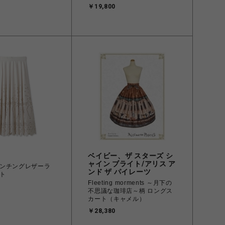
￥19,800
ベイビー、ザ スターズ シ
ャイン ブライト/アリス ア
ンチングレザーラ
ンド ザ パイレーツ
ト
Fleeting morments ～月下の
不思議な珈琲店～柄 ロングス
カート（キャメル）
￥28,380