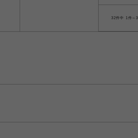
32
件中
1件～