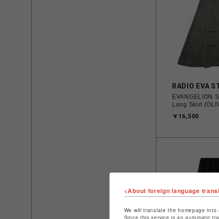
RADIO EVA S
EVANGELION Si
Long Skirt (OLI
￥16,500
<About foreign language trans
We will translate the homepage into 
Since this service is an automatic tr