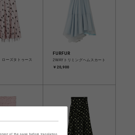
FURFUR
EI】ローズタトゥース
2WAYトリミングヘムスカート
￥20,900
ontent of the page before translation.