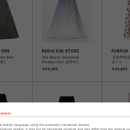
TORE
RADIO EVA STORE
FURFUR
de Belt
The Beach Gradation
【TAPP
VE)
Pleated Skirt (GRAY)
カート
￥24,200
￥26,400
lation>
a foreign language using the automatic translation service.
anslation system, it may not be translated correctly and may differ from the original c