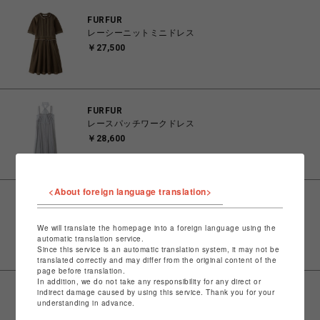
FURFUR
レーシーニットミニドレス
￥27,500
FURFUR
レースパッチワークドレス
￥28,600
<About foreign language translation>
FURFUR
タフタフォルムドレス
We will translate the homepage into a foreign language using the
￥28,600
automatic translation service.
Since this service is an automatic translation system, it may not be
translated correctly and may differ from the original content of the
page before translation.
In addition, we do not take any responsibility for any direct or
indirect damage caused by using this service. Thank you for your
FURFUR
understanding in advance.
リボンビジューミニドレス