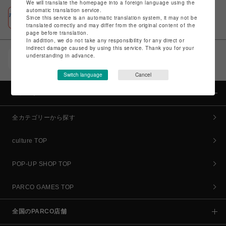
We will translate the homepage into a foreign language using the
automatic translation service.
ポケパル払い
Since this service is an automatic translation system, it may not be
初回登録＆お買物で最大1,500円分のPARCOポイント進呈
translated correctly and may differ from the original content of the
page before translation.
In addition, we do not take any responsibility for any direct or
indirect damage caused by using this service. Thank you for your
understanding in advance.
POCKET PARCO（公式アプリ）
コイン＆クーポンでPARCOでのお買い物がオトクに
Switch language
Cancel
カテゴリー
全カテゴリーから探す
culture TOP
POP-UP SHOP TOP
PARCO GAMES TOP
全国のPARCO店舗