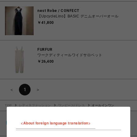
nest Robe / CONFECT
【UpcycleLino】BASIC デニムオーバーオール
￥41,800
FURFUR
ワークディティールワイドサロペット
￥26,400
＜
1
＞
TOP
レディスファッション
ワンピース/ドレス
オールインワン
PARCOポイント
<About foreign language translation>
全国のPARCOやONLINE PARCOで貯まる＆使える