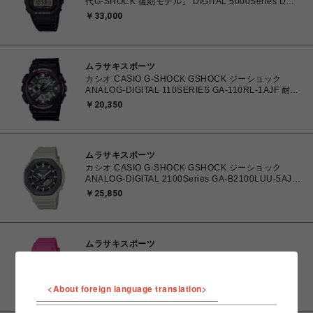
代G-SHOCK 復刻モデル」 DIGITAL 5000Series DW-
5000R-1AJF 国内生産 耐衝撃構造（ショックレジス
￥33,000
ト） 20気圧防水 初号機復刻 腕時計 国内正規品
4549526400322 【送料無料 北海道/沖縄/離島を除
く】
ムラサキスポーツ
カシオ CASIO G-SHOCK GSHOCK ジーショック
ANALOG-DIGITAL 110SERIES GA-110RL-1AJF 耐衝
撃構造（ショックレジスト） 耐磁時計（JIS1種） 20
￥20,350
気圧防水 初代G-SHOCKカラー 腕時計 国内正規品
4549526397578 【送料無料 北海道/沖縄/離島を除
く】
ムラサキスポーツ
カシオ CASIO G-SHOCK GSHOCK ジーショック
ANALOG-DIGITAL 2100Series GA-B2100LUU-5AJF
カーボンコアガード構造 タフソーラー（ソーラー充電
￥25,850
システム）モバイルリンク/アプリ連携機能 腕時計 国
内正規品 【送料無料 北海道/沖縄/離島を除く】
ムラサキスポーツ
カシオ CASIO G-SHOCK GSHOCK ジーショック
DIGITAL WOMEN GMD-S5610PK-4JR 耐衝撃構造
（ショックレジスト） NPO法人J.POSH ピンクリボン
￥15,400
<About foreign language translation>
活動 腕時計 国内正規品 4549526382406 【送料無料
北海道/沖縄/離島を除く】