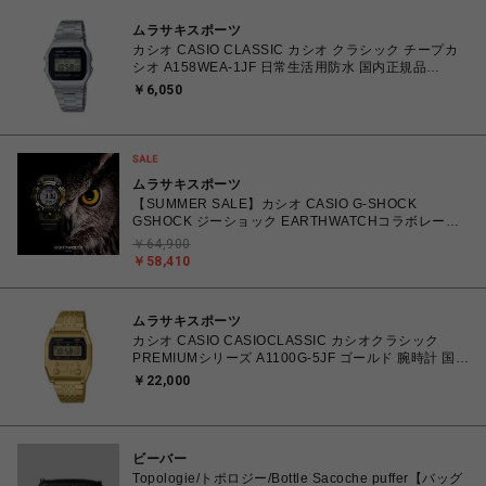
ムラサキスポーツ
カシオ CASIO CLASSIC カシオ クラシック チープカ
シオ A158WEA-1JF 日常生活用防水 国内正規品
4971850950554 【北海道/沖縄/離島 着払い】
￥6,050
ムラサキスポーツ
【SUMMER SALE】カシオ CASIO G-SHOCK
GSHOCK ジーショック EARTHWATCHコラボレーシ
ョンモデル GW-9501KJ-8JR 耐衝撃構造（ショックレ
￥64,900
ジスト） 20気圧防水 腕時計 国内正規品 【送料無料 北
￥58,410
海道/沖縄/離島を除く】
ムラサキスポーツ
カシオ CASIO CASIOCLASSIC カシオクラシック
PREMIUMシリーズ A1100G-5JF ゴールド 腕時計 国内
正規品 4549526367212 【送料無料 北海道/沖縄/離島
￥22,000
を除く】
ビーバー
Topologie/トポロジー/Bottle Sacoche puffer【バッグ