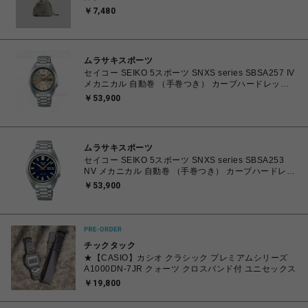
￥7,480
ムラサキスポーツ
セイコー SEIKO 5スポーツ SNXS series SBSA257 IV
メカニカル 自動巻 （手巻つき） カーブハードレック
ス 腕時計 4954628466402 【送料無料 北海道/沖縄/離
￥53,900
島を除く】
ムラサキスポーツ
セイコー SEIKO 5スポーツ SNXS series SBSA253
NV メカニカル 自動巻 （手巻つき） カーブハードレッ
クス 腕時計 4954628466389【送料無料 北海道/沖縄/
￥53,900
離島を除く】
チックタック
★【CASIO】カシオ クラシック プレミアムシリーズ
A1000DN-7JR クォーツ クロスバンド付 ユニセックス
￥19,800