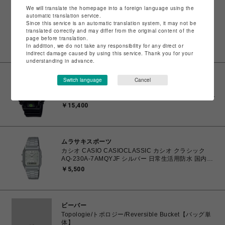
We will translate the homepage into a foreign language using the
ムラサキスポーツ
automatic translation service.
Since this service is an automatic translation system, it may not be
カシオ CASIO G-SHOCK GSHOCK ジーショック
translated correctly and may differ from the original content of the
DIGITAL 5600 SERIES DW-5600PK-1JR 耐衝撃構造
page before translation.
（ショックレジスト） 20気圧防水 NPO法人J.POSH
￥15,400
In addition, we do not take any responsibility for any direct or
ピンクリボン活動 腕時計 国内正規品 4549526380259
indirect damage caused by using this service. Thank you for your
【送料無料 北海道/沖縄/離島を除く】
understanding in advance.
ムラサキスポーツ
Switch language
Cancel
カシオ CASIO G-SHOCK GSHOCK ジーショック
DIGITAL 6900 Series DW-6900RCS-1JF DW-6900
CRAZY COLORS 2024 耐衝撃構造（ショックレジス
￥15,400
ト） 20気圧防水 スーパーイルミネーター 腕時計 国内
正規品 【送料無料 北海道/沖縄/離島除く】
ムラサキスポーツ
カシオ CASIO CASIOCLASSIC カシオ クラシック
AQ-230A-7AMQYJF シルバー 日常生活用防水 国内正
規品 4549526365966 【北海道/沖縄/離島 着払い】
￥5,500
ビーバー
Topologie/トポロジー/Reversible Bucket【バッグ単
体】