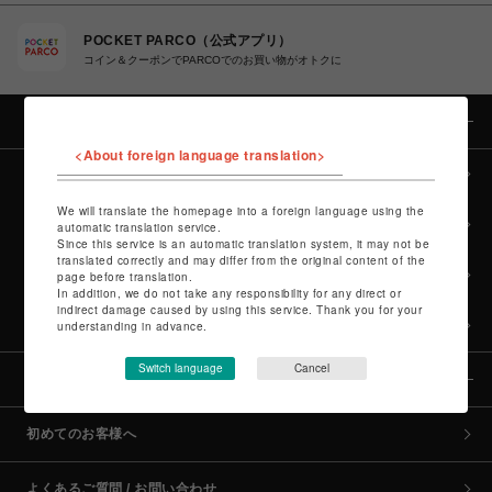
POCKET PARCO（公式アプリ）
コイン＆クーポンでPARCOでのお買い物がオトクに
カテゴリー
<About foreign language translation>
全カテゴリーから探す
We will translate the homepage into a foreign language using the
culture TOP
automatic translation service.
Since this service is an automatic translation system, it may not be
translated correctly and may differ from the original content of the
POP-UP SHOP TOP
page before translation.
In addition, we do not take any responsibility for any direct or
indirect damage caused by using this service. Thank you for your
PARCO GAMES TOP
understanding in advance.
Switch language
Cancel
全国のPARCO店舗
初めてのお客様へ
よくあるご質問 / お問い合わせ