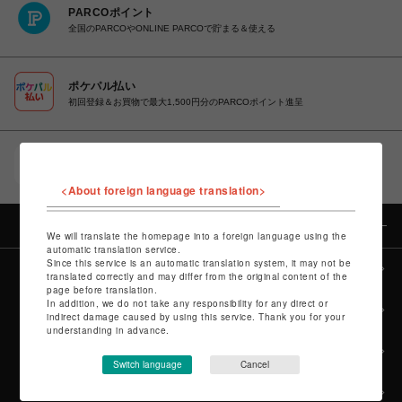
PARCOポイント
全国のPARCOやONLINE PARCOで貯まる＆使える
ポケパル払い
初回登録＆お買物で最大1,500円分のPARCOポイント進呈
POCKET PARCO（公式アプリ）
コイン＆クーポンでPARCOでのお買い物がオトクに
<About foreign language translation>
カテゴリー
We will translate the homepage into a foreign language using the
automatic translation service.
Since this service is an automatic translation system, it may not be
全カテゴリーから探す
translated correctly and may differ from the original content of the
page before translation.
In addition, we do not take any responsibility for any direct or
culture TOP
indirect damage caused by using this service. Thank you for your
understanding in advance.
POP-UP SHOP TOP
Switch language
Cancel
PARCO GAMES TOP