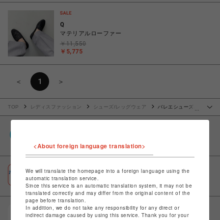
Q
マテリアルローファー
￥11,550
￥5,775
＜
1
＞
TOP
レディスファッション
シューズ/レッグウェア
バレエシューズ/
…
フラットシューズ
PARCOポイント
全国のPARCOやONLINE PARCOで貯まる＆使える
<About foreign language translation>
We will translate the homepage into a foreign language using the
ポケパル払い
automatic translation service.
初回登録＆お買物で最大1,500円分のPARCOポイント進呈
Since this service is an automatic translation system, it may not be
translated correctly and may differ from the original content of the
page before translation.
In addition, we do not take any responsibility for any direct or
POCKET PARCO（公式アプリ）
indirect damage caused by using this service. Thank you for your