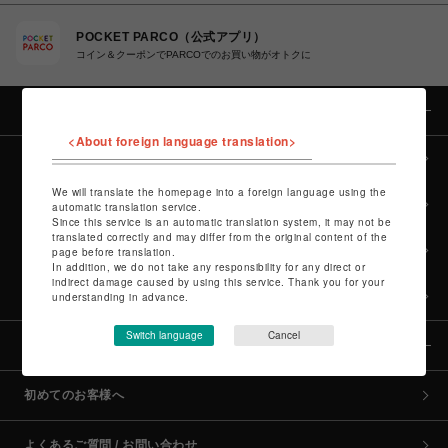
POCKET PARCO（公式アプリ）
コイン＆クーポンでPARCOでのお買い物がオトクに
カテゴリー
<About foreign language translation>
全カテゴリーから探す
We will translate the homepage into a foreign language using the
culture TOP
automatic translation service.
Since this service is an automatic translation system, it may not be
translated correctly and may differ from the original content of the
POP-UP SHOP TOP
page before translation.
In addition, we do not take any responsibility for any direct or
indirect damage caused by using this service. Thank you for your
PARCO GAMES TOP
understanding in advance.
Switch language
Cancel
全国のPARCO店舗
初めてのお客様へ
よくあるご質問 / お問い合わせ