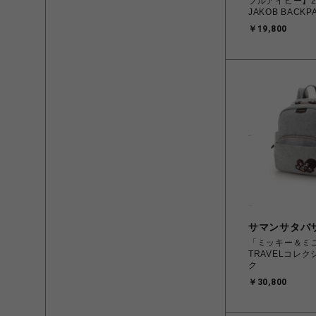
ブルアイピー】2
JAKOB BACKPA
Liberica Fサ
￥19,800
北海道/沖縄/離
サマンサタバ
「ミッキー＆ミ
TRAVELコレク
ク
￥30,800