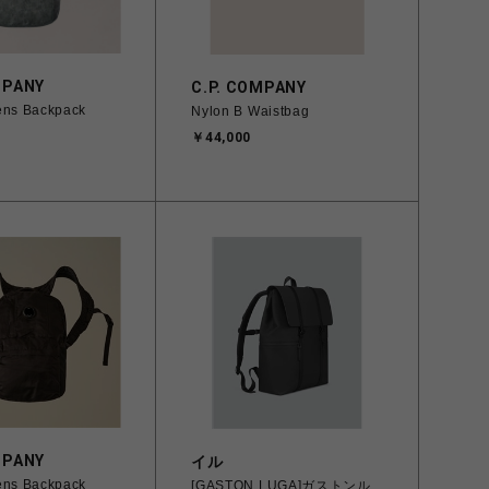
MPANY
C.P. COMPANY
ens Backpack
Nylon B Waistbag
￥44,000
MPANY
イル
ens Backpack
[GASTON LUGA]ガストンル