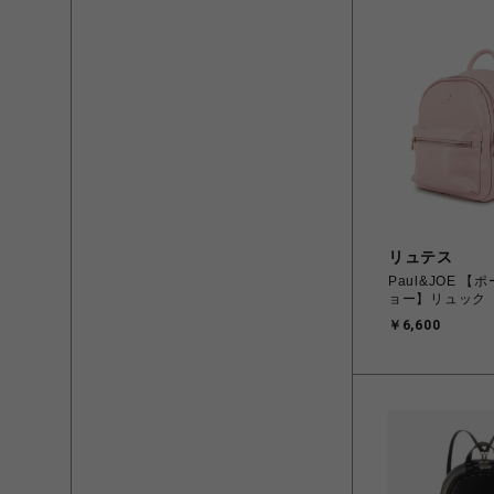
リュテス
Paul&JOE 
ョー】リュック
￥6,600