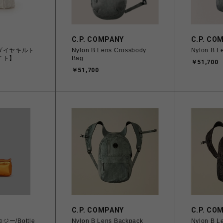
C.P. COMPANY
C.P. CO
ダイヤキルト
Nylon B Lens Crossbody
Nylon B L
イト】
Bag
￥51,700
￥51,700
C.P. COMPANY
C.P. CO
ロジー/Bottle
Nylon B Lens Backpack
Nylon B L