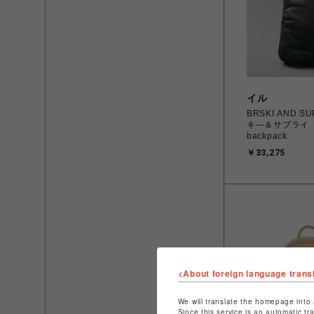
イル
BRSKI AND S
キ―＆サプライ A
backpack
￥33,275
<About foreign language trans
We will translate the homepage into 
Since this service is an automatic tr