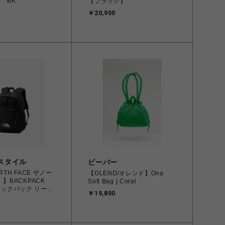
 BK
【ブラック】
￥20,900
スタイル
ビーバー
RTH FACE ザノー
【OLEND/オレンド】Ona
 】BACKPACK
Soft Bag | Coral
 バックパック リープ
￥19,800
610 BLACK ブラッ
【送料無料：北海道/沖
島を除く】