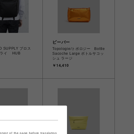
ビーバー
ND SUPPLY ブロス
Topologie/トポロジー Bottle
ライ HUB
Sacoche Large ボトルサコッ
シュ ラージ
￥14,410
ontent of the page before translation.