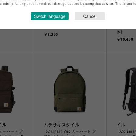
onsibility for any direct or indirect damage caused by using this service. Thank you 
Switch language
Cancel
リュテス
ビーバー
【ポールアンドジ
【CIEL】4WAY BAG BK
Topolo
 ベージュ
\8250（税込）93843
Besace
体】
￥8,250
￥10,450
イル
ムラサキスタイル
イル
ip カーハート ダ
【Carhartt Wip カーハート ダ
【Colem