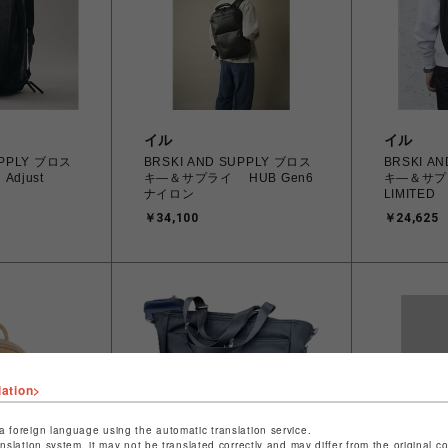
イル
イル
UPPLY ブロス
BRSKI AND SUPPLY ブロス
BRSKI A
djust
キ―＆サプライ HUB Gen6
キ―＆サプ
ナイロン
LIMITED
￥34,100
￥24,625
lation>
a foreign language using the automatic translation service.
anslation system, it may not be translated correctly and may differ from the original c