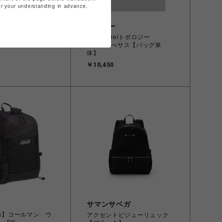
for your understanding in advance.
ビーバー
gie/トポロジー
Topologie/トポロジー
 べサス【バッグ単
Besace べサス【バッグ単
体】
￥10,450
サマンサベガ
an】コールマン ウ
アクセントビジューリュック