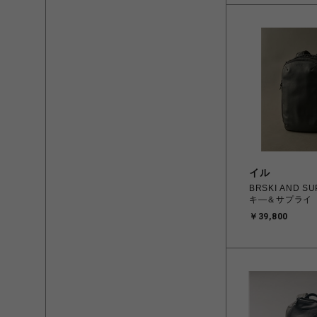
イル
BRSKI AND S
キ―＆サプライ E
￥39,800