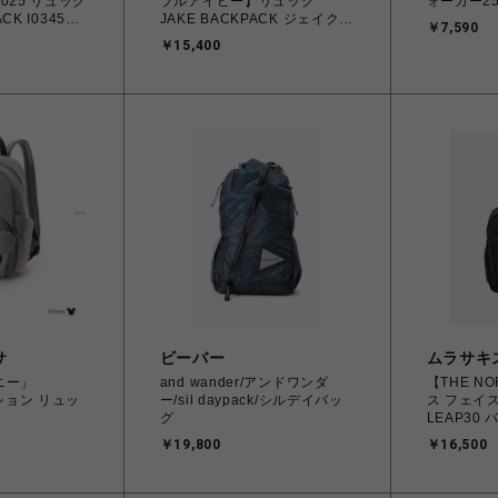
025 リュック
ブルアイピー】リュック
ォーカー25
CK I034594
JAKE BACKPACK ジェイク
￥7,590
イズ【送料無料 :
バックパック I03158 Office
￥15,400
島を除く】
Green Fサイズ【送料無料：
北海道/沖縄/離島を除く】
サ
ビーバー
ムラサキ
ニー」
and wander/アンドワンダ
【THE NO
ション リュッ
ー/sil daypack/シルデイバッ
ス フェイス
グ
LEAP30
30 NM62
￥19,800
￥16,500
ク 32L 
縄離島/離