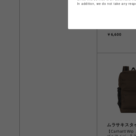
In addition, we do not take any resp
リュテス
Paul&JOE 
ョー】リュック
￥6,600
ムラサキスタ
【Carhartt W