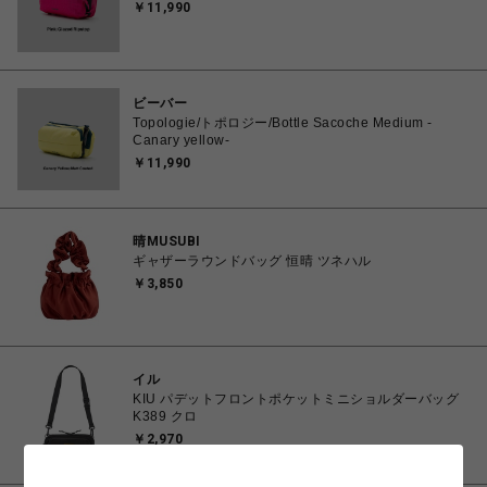
￥11,990
ビーバー
Topologie/トポロジー/Bottle Sacoche Medium -
Canary yellow-
￥11,990
晴MUSUBI
ギャザーラウンドバッグ 恒晴 ツネハル
￥3,850
イル
KIU パデットフロントポケットミニショルダーバッグ
K389 クロ
￥2,970