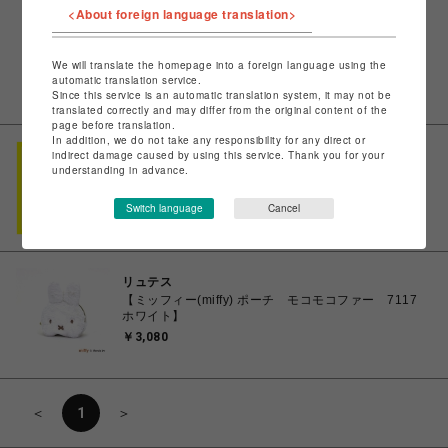
<About foreign language translation>
イル
KIU パデッドサコッシュポーチ K385 クロ
We will translate the homepage into a foreign language using the
￥2,750
automatic translation service.
Since this service is an automatic translation system, it may not be
translated correctly and may differ from the original content of the
page before translation.
In addition, we do not take any responsibility for any direct or
indirect damage caused by using this service. Thank you for your
イル
understanding in advance.
【Filer】TOROPICALショルダーバッグ BK
￥9,900
Switch language
Cancel
リュテス
【ミッフィー(miffy) ポーチ モコモコファー 7117
ホワイト】
￥3,080
＜
1
＞