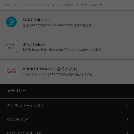
TOP
レディスファッション
バッグ/財布
クラッチバッグ
PARCOポイント
全国のPARCOやONLINE PARCOで貯まる＆使える
ポケパル払い
初回登録＆お買物で最大1,500円分のPARCOポイント進呈
POCKET PARCO（公式アプリ）
コイン＆クーポンでPARCOでのお買い物がオトクに
カテゴリー
全カテゴリーから探す
culture TOP
POP-UP SHOP TOP