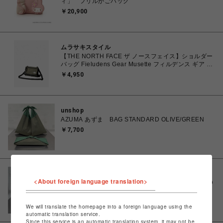
ィ」 フリルかごバッグ
￥20,900
ムラサキスタイル
【THE NORTH FACE ザ ノースフェイス】ショルダー
バッグ Fieludens Gear Musette フィルデンス ギア ミ
ュゼット NM82206 NTニュートープグリーン Fサイズ
￥4,950
unshop
AZUMA あずま BAG STANDARD OLIVE/GREEN
￥7,700
unshop
<About foreign language translation>
AZUMA あずま BAG STANDARD BEIGE/MUSTARD
￥7,700
We will translate the homepage into a foreign language using the
automatic translation service.
Since this service is an automatic translation system, it may not be