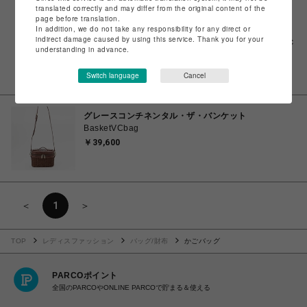
translated correctly and may differ from the original content of the
page before translation.
In addition, we do not take any responsibility for any direct or
ビーバー
indirect damage caused by using this service. Thank you for your
Needles×Kae Tanaka/ニードルズ×カエタナカ/Elastic
understanding in advance.
Pochette - Poly Jacquard
￥15,400
Switch language
Cancel
￥12,320
グレースコンチネンタル・ザ・バンケット
BasketVCbag
￥39,600
＜
1
＞
TOP
レディスファッション
バッグ/財布
かごバッグ
PARCOポイント
全国のPARCOやONLINE PARCOで貯まる＆使える