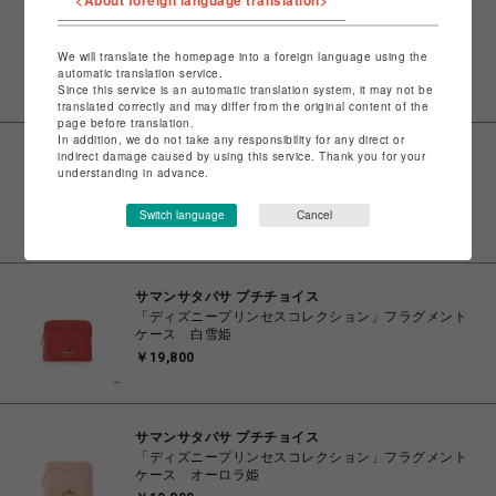
<About foreign language translation>
サマンサタバサ プチチョイス
「ディズニープリンセスコレクション」フラグメント
ケース アリエル
We will translate the homepage into a foreign language using the
automatic translation service.
￥19,800
Since this service is an automatic translation system, it may not be
translated correctly and may differ from the original content of the
page before translation.
In addition, we do not take any responsibility for any direct or
indirect damage caused by using this service. Thank you for your
サマンサタバサ プチチョイス
understanding in advance.
「ディズニープリンセスコレクション」フラグメント
ケース ベル
Switch language
Cancel
￥19,800
サマンサタバサ プチチョイス
「ディズニープリンセスコレクション」フラグメント
ケース 白雪姫
￥19,800
サマンサタバサ プチチョイス
「ディズニープリンセスコレクション」フラグメント
ケース オーロラ姫