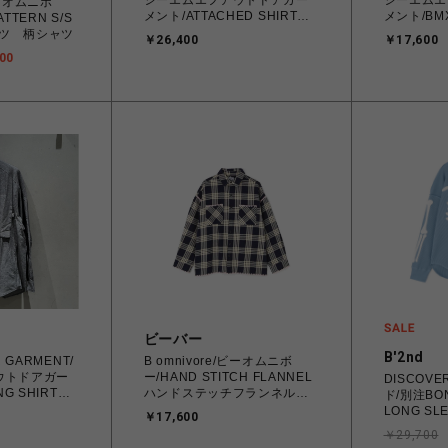
シーエムエフアウトドアガー
シーエムエ
/ビーオムニボ
メント/ATTACHED SHIRTS
メント/BMX
ATTERN S/S
CMF2602-S02
C11
ャツ 柄シャツ
￥26,400
￥17,600
00
ビーバー
B'2nd
 GARMENT/
B omnivore/ビーオムニボ
ウトドアガー
ー/HAND STITCH FLANNEL
DISCOV
G SHIRTS
ハンドステッチフランネルシ
ド/別注BON
ャツ
LONG SLE
￥17,600
￥29,700