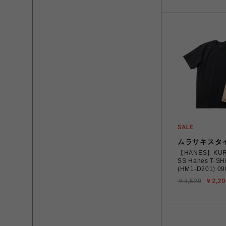
ムラサキスタ
【HANES】KU
SS Hanes T-S
(HM1-D201) 
サイズ 4580814
￥3,520
￥2,20
海道/沖縄/離島 