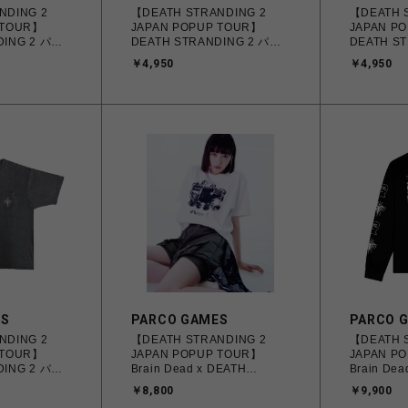
NDING 2
【DEATH STRANDING 2
【DEATH 
 TOUR】
JAPAN POPUP TOUR】
JAPAN P
DING 2 パッ
DEATH STRANDING 2 パッ
DEATH S
ver. グレー
クTシャツ DHV MAGELLAN
クTシャツ D
￥4,950
￥4,950
ver. ホワイト
ver. グレー
ES
PARCO GAMES
PARCO 
NDING 2
【DEATH STRANDING 2
【DEATH 
 TOUR】
JAPAN POPUP TOUR】
JAPAN P
DING 2 パッ
Brain Dead x DEATH
Brain Dea
T MECH
STRANDING 2 S/S TEE
STRANDIN
￥8,800
￥9,900