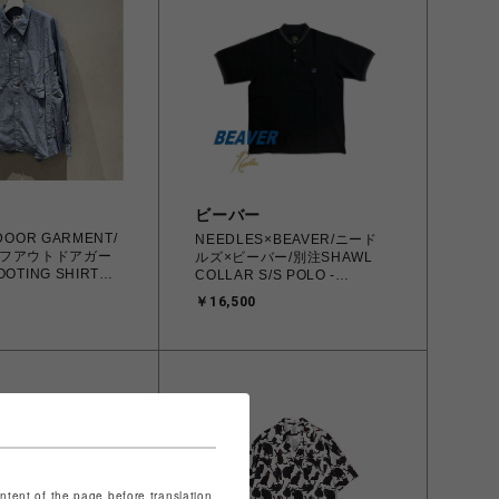
ビーバー
DOOR GARMENT/
NEEDLES×BEAVER/ニード
フアウトドアガー
ルズ×ビーバー/別注SHAWL
OTING SHIRTS
COLLAR S/S POLO -
S05
COTTON PIQUE -BLACK- ポ
￥16,500
ロシャツ
ontent of the page before translation.