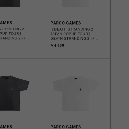
GAMES
PARCO GAMES
STRANDING 2
【DEATH STRANDING 2
OPUP TOUR】
JAPAN POPUP TOUR】
TRANDING 2 パッ
DEATH STRANDING 2 パッ
DRAWBRIDGE
クTシャツ APAC ver. ホワイ
￥4,950
ト
GAMES
PARCO GAMES