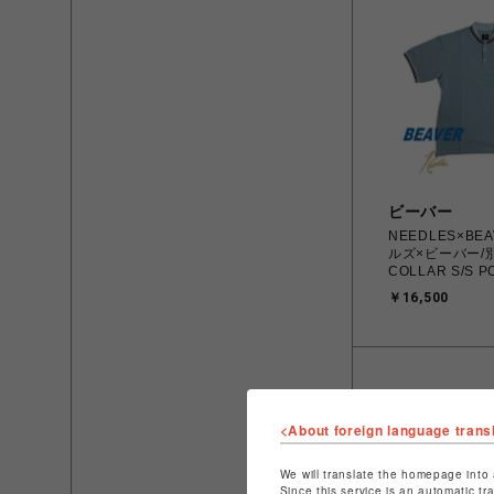
ビーバー
NEEDLES×BE
ルズ×ビーバー/別
COLLAR S/S P
COTTON PIQUE
￥16,500
シャツ
<About foreign language trans
We will translate the homepage into 
Since this service is an automatic tr