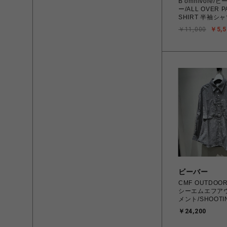
B omnivore
ー/ALL OVER P
SHIRT 半袖シ
￥11,000
￥5,5
ビーバー
CMF OUTDOOR
シーエムエフア
メント/SHOOTIN
CMF2602-S05
￥24,200