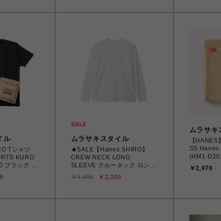
ムラサキ
イル
ムラサキスタイル
【HANES
SS Hanes
RO Tシャツ
★SALE【Hanes SHIRO】
(HM1-D201) M.
HIRTS KURO
CREW NECK LONG
4580814
090 ブラック M
SLEEVE クルーネック ロング
￥2,970
縄/離島 着
102313 【北
スリーブ Tシャツ 秋冬 長袖
0
￥3,850
￥2,200
着払い】
(HM4-A201）M～XXLサイズ
4550671059952 【北海道/沖
縄/離島 着払い】