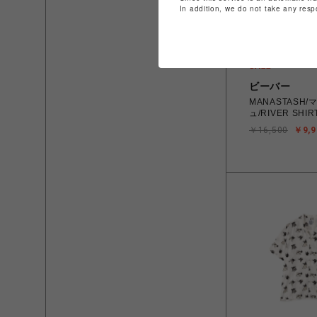
In addition, we do not take any resp
ビーバー
MANASTASH
ュ/RIVER SHI
￥16,500
￥9,9