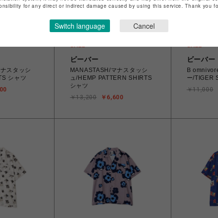
onsibility for any direct or indirect damage caused by using this service. Thank you 
Switch language
Cancel
ビーバー
ビーバー
/マナスタッシ
MANASTASH/マナスタッシ
B omniv
RTS シャツ
ュ/HEMP PATTERN SHIRTS
ー/TIGER 
シャツ
00
￥11,000
￥13,200
￥6,600