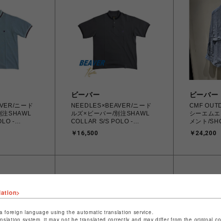
ビーバー
ビーバー
AVER/ニード
NEEDLES×BEAVER/ニード
CMF OUT
注SHAWL
ルズ×ビーバー/別注SHAWL
シーエムエ
OLO -
COLLAR S/S POLO -
メント/SHO
 -SAX- ポロ
COTTON PIQUE -
CMF2602-
￥16,500
￥24,200
CHARCOAL- ポロシャツ
lation>
a foreign language using the automatic translation service.
anslation system, it may not be translated correctly and may differ from the original c