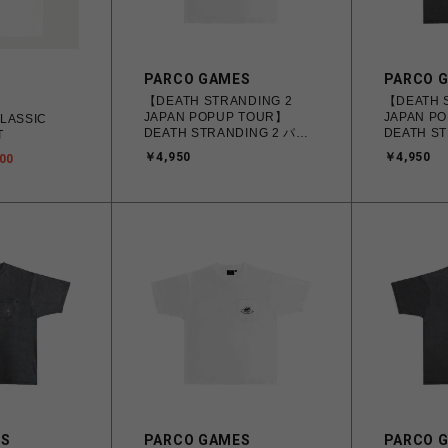
PARCO GAMES
PARCO 
【DEATH STRANDING 2
【DEATH 
JAPAN POPUP TOUR】
JAPAN P
LASSIC
DEATH STRANDING 2 パッ
DEATH S
T
クTシャツ DRAWBRIDGE
クTシャツ 
￥4,950
￥4,950
00
ver. ホワイト
ver. グレー
ES
PARCO GAMES
PARCO 