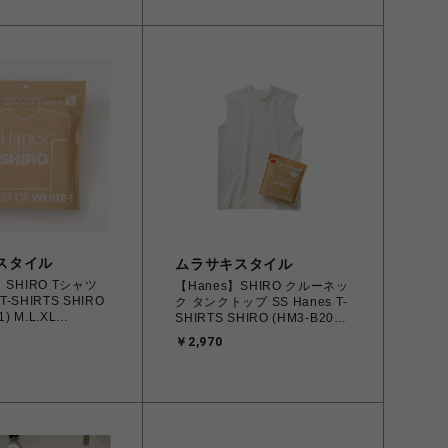
縄/離島 着払い】
スタイル
ムラサキスタイル
】SHIRO Tシャツ
【Hanes】SHIRO クルーネッ
 T-SHIRTS SHIRO
ク タンクトップ SS Hanes T-
L.XL
SHIRTS SHIRO (HM3-B201)
102177 【北海道/沖
101 ホワイト (M.L.XL)
￥2,970
払い】
4580814104027 【北海道/沖
縄/離島 着払い】