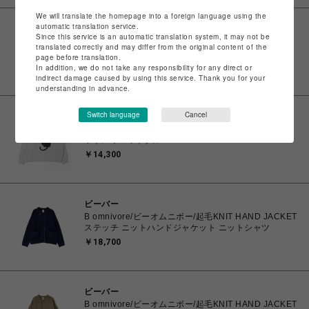
We will translate the homepage into a foreign language using the
automatic translation service.
ビーバー
Since this service is an automatic translation system, it may not be
B omnivore/ビーオムニボー/CAT SWEAT CREW キャ
translated correctly and may differ from the original content of the
ットスウェットクルー
page before translation.
￥14,300
In addition, we do not take any responsibility for any direct or
indirect damage caused by using this service. Thank you for your
understanding in advance.
Switch language
Cancel
ビーバー
B omnivore/ビーオムニボー/CAT SWEAT CREW キャ
ットスウェットクルー
￥14,300
ビーバー
B omnivore/ビーオムニボー/起毛KNIT HAND JACKET
ステッチ ニットハンドジャケット ニットシャツ
￥18,700
ビーバー
B omnivore/ビーオムニボー/起毛KNIT HAND JACKET