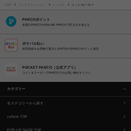
TOP
メンズファッション
トップス
ニット/セーター
PARCOポイント
全国のPARCOやONLINE PARCOで貯まる＆使える
ポケパル払い
初回登録＆お買物で最大1,500円分のPARCOポイント進呈
POCKET PARCO（公式アプリ）
コイン＆クーポンでPARCOでのお買い物がオトクに
カテゴリー
全カテゴリーから探す
culture TOP
POP-UP SHOP TOP