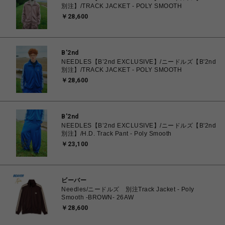
別注】/TRACK JACKET - POLY SMOOTH
￥28,600
B'2nd
NEEDLES【B’2nd EXCLUSIVE】/ニードルズ【B'2nd
別注】/TRACK JACKET - POLY SMOOTH
￥28,600
B'2nd
NEEDLES【B’2nd EXCLUSIVE】/ニードルズ【B'2nd
別注】/H.D. Track Pant - Poly Smooth
￥23,100
ビーバー
Needles/ニードルズ 別注Track Jacket - Poly
Smooth -BROWN- 26AW
￥28,600