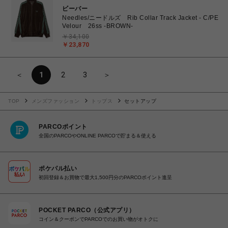
ビーバー
Needles/ニードルズ Rib Collar Track Jacket - C/PE
Velour 26ss -BROWN-
￥34,100
￥23,870
＜
1
2
3
＞
TOP
メンズファッション
トップス
セットアップ
PARCOポイント
全国のPARCOやONLINE PARCOで貯まる＆使える
ポケパル払い
初回登録＆お買物で最大1,500円分のPARCOポイント進呈
POCKET PARCO（公式アプリ）
コイン＆クーポンでPARCOでのお買い物がオトクに