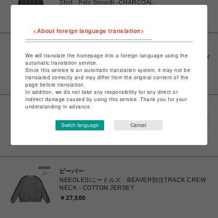
Shirt - Poly Smooth -CHARCOAL-
￥22,000
<About foreign language translation>
ビーバー
We will translate the homepage into a foreign language using the
Needles/ニードルズ BEAVER別注 Track Crew Neck
automatic translation service.
Shirt - Poly Smooth -BLACK-
Since this service is an automatic translation system, it may not be
￥22,000
translated correctly and may differ from the original content of the
page before translation.
In addition, we do not take any responsibility for any direct or
indirect damage caused by using this service. Thank you for your
understanding in advance.
ビーバー
Needles/ニードルズ BEAVER別注 H.D Track shorts
Switch language
Cancel
- Poly Smooth -BLACK-
￥22,000
ビーバー
NEEDLES/ニードルズ BEAVER別注TRACK CREW
NECK - COTTON JERSEY
￥27,500