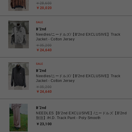
￥28,600
￥20,020
B'2nd
Needles/ニードルズ/【B'2nd EXCLUSIVE】Track
Jacket - Cotton Jersey
￥35,200
￥24,640
B'2nd
Needles/ニードルズ/【B'2nd EXCLUSIVE】Track
Jacket - Cotton Jersey
￥35,200
￥24,640
B'2nd
NEEDLES【B’2nd EXCLUSIVE】/ニードルズ【B'2nd
別注】/H.D. Track Pant - Poly Smooth
￥23,100