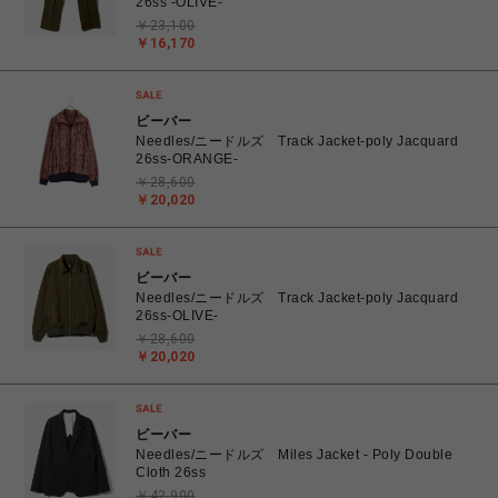
26ss -OLIVE-
￥23,100
￥16,170
ビーバー
Needles/ニードルズ Track Jacket-poly Jacquard
26ss-ORANGE-
￥28,600
￥20,020
ビーバー
Needles/ニードルズ Track Jacket-poly Jacquard
26ss-OLIVE-
￥28,600
￥20,020
ビーバー
Needles/ニードルズ Miles Jacket - Poly Double
Cloth 26ss
￥42,900