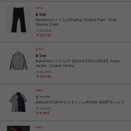
B'2nd
Needles/ニードルズ/Piping Cowboy Pant - Poly
Double Cloth
￥33,000
￥23,100
B'2nd
Needles/ニードルズ/【B'2nd EXCLUSIVE】Track
Jacket - Cotton Jersey
￥35,200
￥24,640
ビーバー
MANASTASH/マナスタッシュ/RIVER SHIRTS シャツ
￥16,500
￥9,900