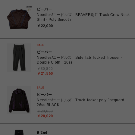
ビーバー
Needles/ニードルズ BEAVER別注 Track Crew Neck
Shirt - Poly Smooth
￥22,000
ビーバー
Needles/ニードルズ Side Tab Tucked Trouser -
Double Cloth 26ss
￥30,800
￥21,560
ビーバー
Needles/ニードルズ Track Jacket-poly Jacquard
26ss-BLACK-
￥28,600
￥20,020
B'2nd