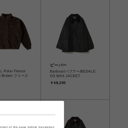
ビーバー
 Polar Fleece
Barbour/バブアー/BEDALE
ip Brown フリース
OS WAX JACKET
￥68,200
ontent of the page before translation.