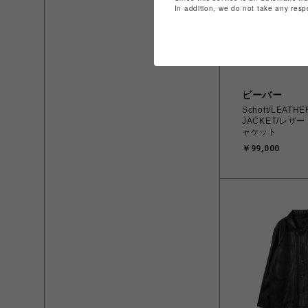
In addition, we do not take any resp
ビーバー
Schott/LEATH
JACKET/レザ
ャケット
￥99,000