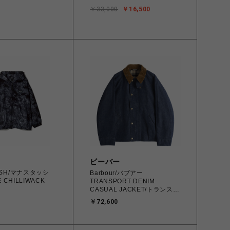
36593 Blue /
￥33,000
￥16,500
rown, Dark used
料無料 北
/離島を除く】
ビーバー
ASH/マナスタッシ
Barbour/バブアー
E CHILLIWACK
TRANSPORT DENIM
CASUAL JACKET/トランスポ
ート デニムカジュアルジャ
￥72,600
ケット