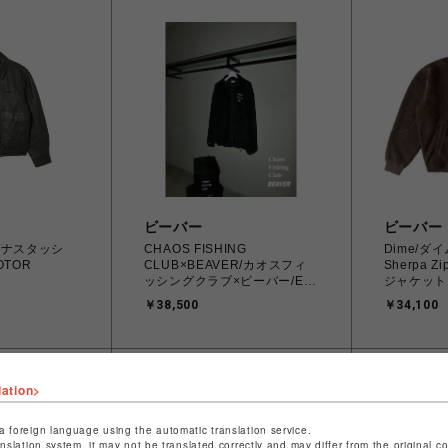
ビーバー
ビーバー
/マナスタッシ
CHAOS FISHING
Dime/ダイム
OTOR
CLUB×BEAVER/カオスフィ
Sherpa Z
ッシングクラブ×ビーバー/EX
ジャケット
90’s Parlor Jacket
￥38,500
￥34,100
lation>
a foreign language using the automatic translation service.
anslation system, it may not be translated correctly and may differ from the original c