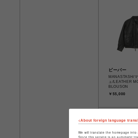
ビーバー
MANASTASH
ュ/LEATHER M
BLOUSON
￥55,000
<About foreign language trans
We will translate the homepage into 
Since this service is an automatic tr