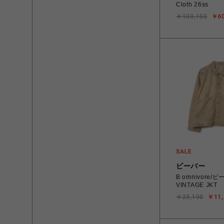
Cloth 26ss
￥100,100
￥60
ビーバー
B omnivore
VINTAGE JKT
￥23,100
￥11,