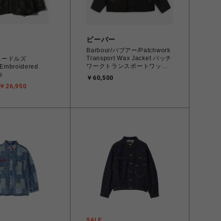
ビーバー
Barbour/バブアー/Patchwork
Transport Wax Jacket パッチ
s/ニードルズ
ワークトランスポートワック
- Embroidered
スジャケット 252MWX2499
s
￥60,500
ユニセックス
￥26,950