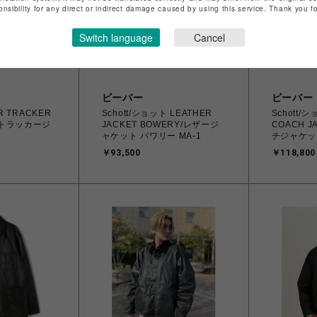
onsibility for any direct or indirect damage caused by using this service. Thank you 
Switch language
Cancel
ビーバー
ビーバー
ER TRACKER
Schott/ショット LEATHER
Schott/
ートラッカージ
JACKET BOWERY/レザージ
COACH J
ャケット バワリー MA-1
チジャケッ
￥93,500
￥118,800