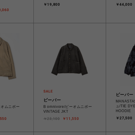
JACKET I0
￥19,800
￥44,000
Dusty H B
,060
wash Sサイズ 【送
海道/沖縄
ビーバー
ビーバー
MANAST
ュ/TIE DY
/ビーオムニボー
B omnivore/ビーオムニボー
HOODIE
VINTAGE JKT
￥27,500
550
￥23,100
￥11,550