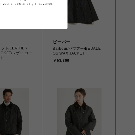
for your understanding in advance.
ビーバー
ショット/LEATHER
Barbour/バブアー/BEDALE
ACKET/レザー コー
OS WAX JACKET
ト
￥63,800