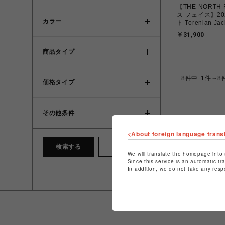
【THE NORTH
ス フェイス】20
カラー
ト Torenian J
ン ジャケット NP
￥31,900
ラック (S~L)【
道/沖縄/離島を
商品タイプ
8
件中
1件～8
価格タイプ
その他条件
<About foreign language trans
検索する
クリア
We will translate the homepage into 
Since this service is an automatic tr
In addition, we do not take any resp