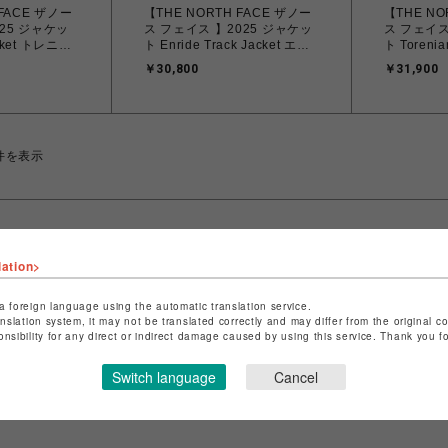
 FACE ザノー
【THE NORTH FACE ザノー
【THE NO
25 ジャケッ
ス フェイス 】2025 ジャケッ
ス フェイス
acket トレニア
ト Enride Track Jacket エン
ト Toreni
12552 Kブ
ライド トラック ジャケット
ン ジャケット
￥30,800
￥31,900
送料無料 :北海
NP22560 FI フォッシル アイ
ケルプタン 
除く】
ボリー（M.L）【送料無料 ：
北海道/沖
北海道/沖縄/離島を除く】
件を表示
lation>
a foreign language using the automatic translation service.
anslation system, it may not be translated correctly and may differ from the original c
onsibility for any direct or indirect damage caused by using this service. Thank you 
Switch language
Cancel