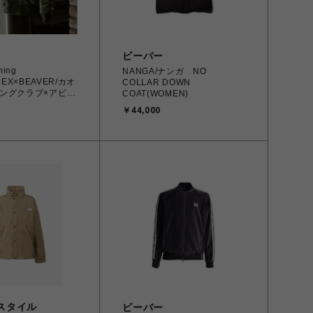
ビーバー
hing
NANGA/ナンガ NO
IREX×BEAVER/カオ
COLLAR DOWN
ングクラブ×アビレ
COAT(WOMEN)
バー/別注MA-1
￥44,000
IAL
スタイル
ビーバー