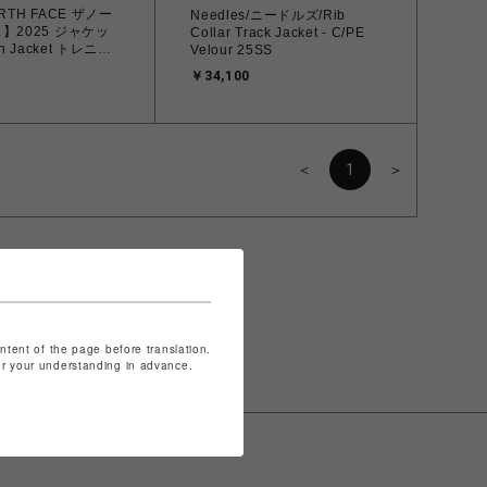
RTH FACE ザノー
Needles/ニードルズ/Rib
】2025 ジャケッ
Collar Track Jacket - C/PE
an Jacket トレニア
Velour 25SS
 NP12552 KT
￥34,100
(S~L)【送料無料 :
縄/離島を除く】
＜
1
＞
ontent of the page before translation.
for your understanding in advance.