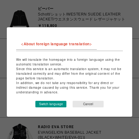
ビーバー
Schott/ショット/WESTERN SUEDE LEATHER
JACKET/ウエスタンスウェード レザージャケット
￥118,800
<About foreign language translation>
ビーバー
NEEDLES/ニードルズ/DECONSTRUCTED
LETTERED JACKET - WOOL MELTON
We will translate the homepage into a foreign language using the
automatic translation service.
￥108,900
Since this service is an automatic translation system, it may not be
translated correctly and may differ from the original content of the
page before translation.
In addition, we do not take any responsibility for any direct or
indirect damage caused by using this service. Thank you for your
ビーバー
understanding in advance.
Needle/ニードルズ Lettered Coat - Wool Melton
25AW
Switch language
Cancel
￥119,900
RADIO EVA STORE
EVANGELION BASEBALL JACKET
(BLACK×WHITE(EVA-01))