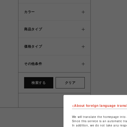
カラー
商品タイプ
価格タイプ
その他条件
検索する
クリア
<About foreign language trans
We will translate the homepage into 
Since this service is an automatic tr
In addition, we do not take any resp