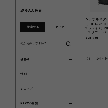
絞り込み検索
ムラサキスタ
【THE NORTH
検索する
クリア
ス フェイス】20
ース ダウンベスト 
Vest ヌプシベ
￥31,350
NDW92557 K ブラック (M.L)
【送料無料 北海
を除く】
3
件中
1件～3
価格帯
性別
ショップ
PARCO店舗