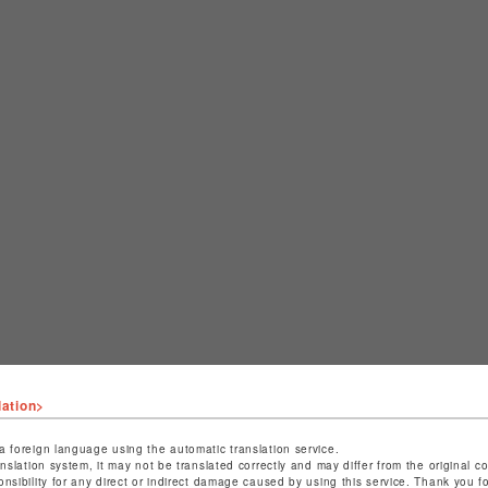
lation>
a foreign language using the automatic translation service.
anslation system, it may not be translated correctly and may differ from the original c
onsibility for any direct or indirect damage caused by using this service. Thank you 