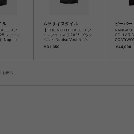
イル
ムラサキスタイル
ビーバー
 FACE ザノー
【 THE NORTH FACE ザ ノ
NANGA/
25 レデーィ
ースフェイス 】2025 ダウン
COLLAR 
Nuptee
ベスト Nuptse Vest ヌプシ ベ
COAT(WO
スト
スト ND92557 K ブラック
￥31,350
￥44,000
(M.L.XL)【送料無料 /北海道/
道/沖縄/離島
沖縄/離島を除く】
件を表示