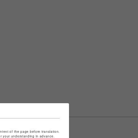
ontent of the page before translation.
for your understanding in advance.