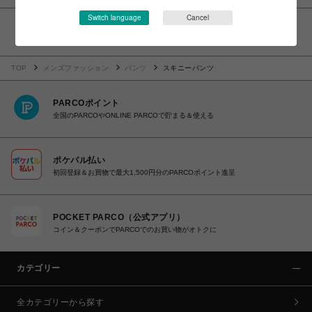
Switch language
Cancel
＜
1
＞
TOP
メンズファッション
パンツ
スキニーパンツ
PARCOポイント
全国のPARCOやONLINE PARCOで貯まる＆使える
ポケパル払い
初回登録＆お買物で最大1,500円分のPARCOポイント進呈
POCKET PARCO（公式アプリ）
コイン＆クーポンでPARCOでのお買い物がオトクに
カテゴリー
全カテゴリーから探す