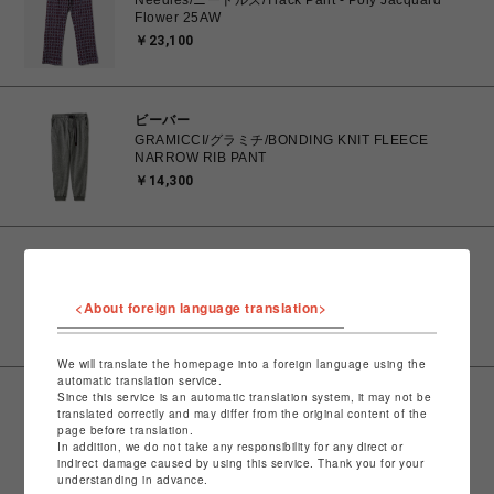
Needles/ニードルズ/Track Pant - Poly Jacquard
Flower 25AW
￥23,100
ビーバー
GRAMICCI/グラミチ/BONDING KNIT FLEECE
NARROW RIB PANT
￥14,300
ビーバー
GRAMICCI/グラミチ/BONDING KNIT FLEECE
NARROW RIB PANT
<About foreign language translation>
￥14,300
We will translate the homepage into a foreign language using the
automatic translation service.
Since this service is an automatic translation system, it may not be
ビーバー
translated correctly and may differ from the original content of the
GRAMICCI/グラミチ/BONDING KNIT FLEECE
page before translation.
NARROW RIB PANT
In addition, we do not take any responsibility for any direct or
￥14,300
indirect damage caused by using this service. Thank you for your
understanding in advance.