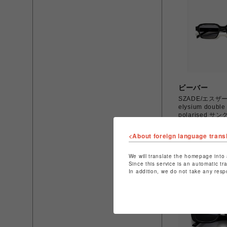
ビーバー
SZADE/エスザーデ
elysium double 
polarised サ
￥9,900
<About foreign language trans
We will translate the homepage into 
Since this service is an automatic tr
In addition, we do not take any resp