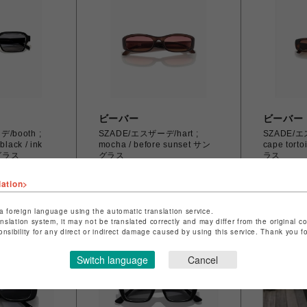
ビーバー
ビーバー
/booth ;
SZADE/エスザーデ/hart ;
SZADE/エス
black / ink
mocha / before sunset サン
cape tort
ングラス
グラス
ラス
￥9,900
￥8,800
lation>
a foreign language using the automatic translation service.
anslation system, it may not be translated correctly and may differ from the original c
onsibility for any direct or indirect damage caused by using this service. Thank you 
Switch language
Cancel