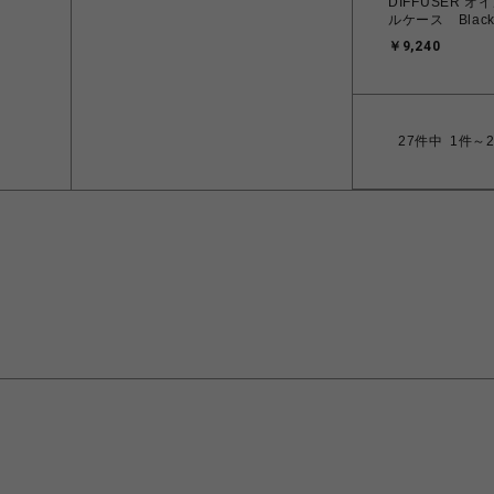
DIFFUSER オイルレザーロー
ルケース Black 
￥9,240
27
件中
1件～