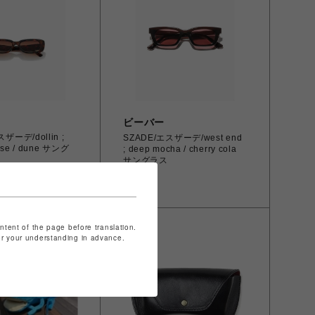
ビーバー
ザーデ/dollin ;
SZADE/エスザーデ/west end
oise / dune サング
; deep mocha / cherry cola
サングラス
￥9,900
ontent of the page before translation.
for your understanding in advance.