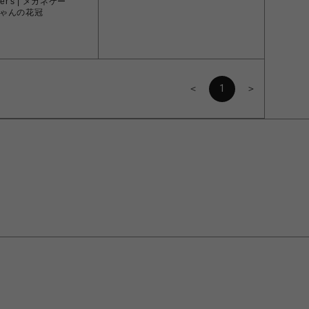
ner's | メガネケー
ゃんの花冠
＜
1
＞