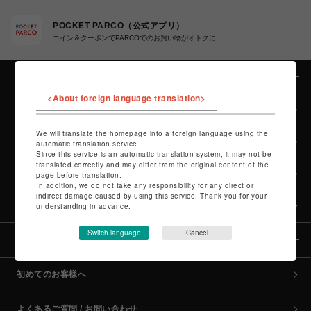
POCKET PARCO（公式アプリ）
コイン＆クーポンでPARCOでのお買い物がオトクに
カテゴリー
<About foreign language translation>
全カテゴリーから探す
We will translate the homepage into a foreign language using the
culture TOP
automatic translation service.
Since this service is an automatic translation system, it may not be
translated correctly and may differ from the original content of the
POP-UP SHOP TOP
page before translation.
In addition, we do not take any responsibility for any direct or
indirect damage caused by using this service. Thank you for your
PARCO GAMES TOP
understanding in advance.
Switch language
Cancel
全国のPARCO店舗
初めてのお客様へ
よくあるご質問 / お問い合わせ