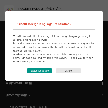
POCKET PARCO（公式アプリ）
コイン＆クーポンでPARCOでのお買い物がオトクに
<About foreign language translation>
カテゴリー
We will translate the homepage into a foreign language using the
全カテゴリーから探す
automatic translation service.
Since this service is an automatic translation system, it may not be
translated correctly and may differ from the original content of the
culture TOP
page before translation.
In addition, we do not take any responsibility for any direct or
indirect damage caused by using this service. Thank you for your
POP-UP SHOP TOP
understanding in advance.
Switch language
Cancel
PARCO GAMES TOP
全国のPARCO店舗
初めてのお客様へ
よくあるご質問 / お問い合わせ