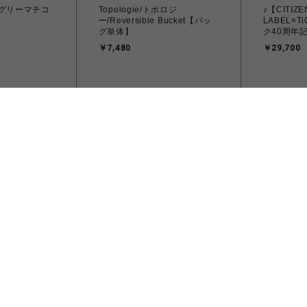
ングリーマチコ
Topologie/トポロジ
♪【CITIZ
ー/Reversible Bucket【バッ
LABEL×
グ単体】
ク40周年
ン AN370
￥7,480
￥29,700
ンズ
チックタック
ビーバー
ロジー/Flat
★【SEIKO SELECTION ×
Topolog
Tech Sateen
TiCTAC】チックタック40周
Strap Adap
年記念モデル セイコーセレク
￥990
ション デイデイト SBTH015
￥30,800