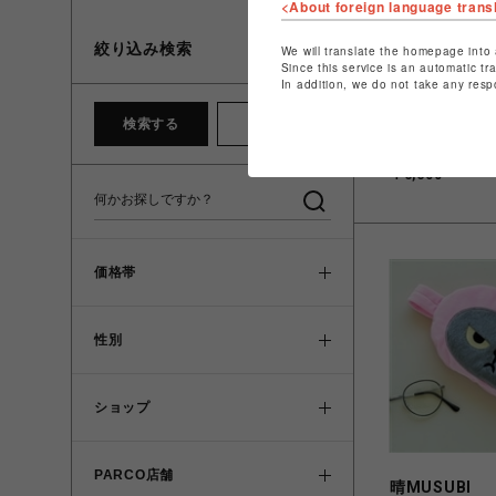
<About foreign language trans
絞り込み検索
We will translate the homepage into 
Since this service is an automatic tr
In addition, we do not take any resp
ビーバー
Topologie/ト
検索する
クリア
ー/Bungee St
プ単体】-BLACK
￥6,600
価格帯
性別
ショップ
PARCO店舗
晴MUSUBI