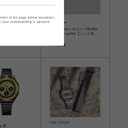
ontent of the page before translation.
for your understanding in advance.
ビーバー
ie/トポロジ
Topologie/トポロジー/Bottle
ie Wares Strap
Sacoche puffer【バッグ単
ope Strap【ストラ
体】
￥11,990
ック