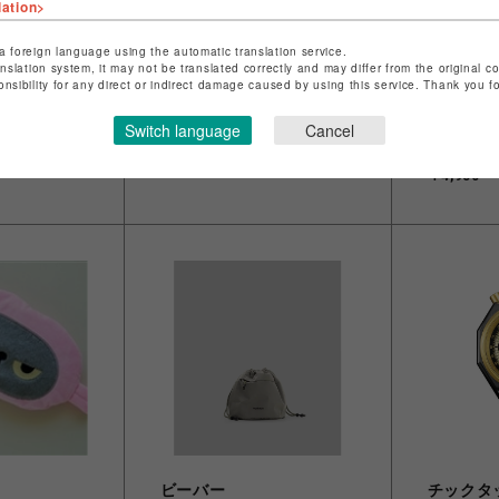
lation>
a foreign language using the automatic translation service.
anslation system, it may not be translated correctly and may differ from the original c
onsibility for any direct or indirect damage caused by using this service. Thank you 
ビーバー
ビーバー
ポロジ
Topologie/トポロジー/Phone
Topolog
Switch language
Cancel
rap【ストラッ
Sacoche 90【バッグ単体】
ー/Topolog
-
8.0mm R
￥7,260
ップ単体】
￥4,950
ビーバー
チックタ