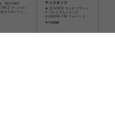
チックタック
EN RECORD
TiCTAC】チックタッ
★【CASIO】カシオ クラシッ
記念コラボレーショ
ク プレミアムシリーズ
4-53P クォーツ メ
A1000DN-7JR クォーツ クロ
スバンド付 ユニセックス
￥19,800
スミス
ie/トポロジー/Phone
スミス パルコヤ上野限定 イン
ter D-ring
ナーキャリングM
￥3,190