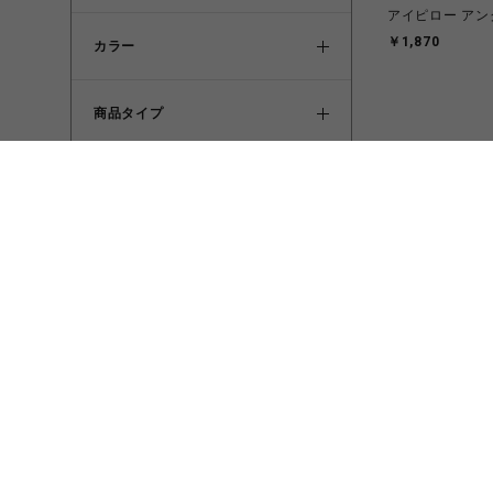
アイピロー ア
￥1,870
カラー
商品タイプ
価格タイプ
その他条件
検索する
クリア
ビーバー
Topologie/トポ
Sacoche Small 
￥8,910